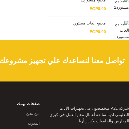
مجمع مستورد2
EGP
0.00
مجمع العاب مستورد
EGP
0.00
تواصل معنا لنساعدك علي تجهيز مشروعك ا
صفحات تهمك
شركة A2z متخصصون فى تجهيزات الأثاث
من نحن
التعليمى لدينا سابقه أعمال تضم العمل فى كبرى
المدارس والجامعات وكيدز أريا .
المدونة