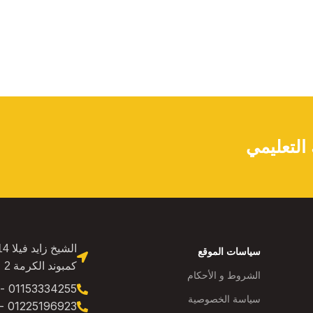
لتعليمي
سياسات الموقع
كمبوند الكرمة 2
الشروط و الأحكام
01153334255 - 01276733389
سياسة الخصوصية
01225196923 - 01116674672