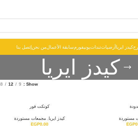
ح
كيدز ايريا
أرضيات
تندات
يونيفورم
سابقة الأعمال
من نحن
إتصل بنا
كيدز ايريا
18
12
9
Show
دودة
كونكت فور
 مستوردة
كيدز ايريا
,
مجمعات مستوردة
EGP
0.00
EGP
0