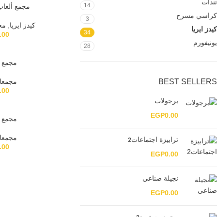
تندات
14
مجمع ألعاب 
كراسي مسرح
3
كيدز ايريا
,
مج
كيدز ايريا
34
.00
يونيفورم
28
مجمع خ
BEST SELLERS
مجمعا
.00
برجولات
EGP
0.00
مجمع خ
مجمعا
ترابيزة اجتماعات2
.00
EGP
0.00
نجيلة صناعي
EGP
0.00