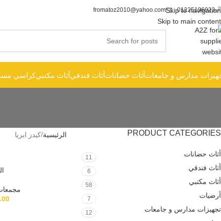
fromatoz2010@yahoo.com
Skip to navigation
01225196923
Skip to main content
هيزات مدارس و جامعات
أثاث حضانات
أثاث فندقي
أثاث مكتبي
كراسي مسر
PRODUCT CATEGORIES
الرئيسية
كيدز ايريا
أثاث حضانات
11
أثاث فندقي
ال
6
أثاث مكتبي
58
مجمعات
أرضيات
.00
7
تجهيزات مدارس و جامعات
12