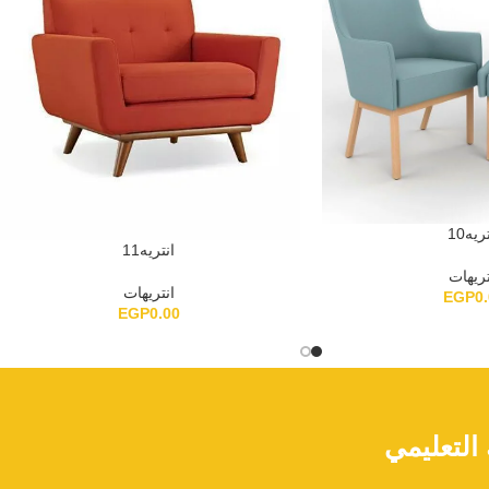
ريه10
انتريه11
تريهات
انتريهات
EGP
0
EGP
0.00
لتعليمي