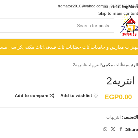
fromatoz2010@yahoo.com
Skip to navigation
01225196923
Skip to main content
هيزات مدارس و جامعات
أثاث حضانات
أثاث فندقي
أثاث مكتبي
كراسي مسر
الرئيسية
أثاث مكتبي
انتريهات
انتريه2
انتريه2
EGP
0.00
Add to compare
Add to wishlist
التصنيف:
انتريهات
Share: