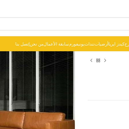
ح
كيدز ايريا
أرضيات
تندات
يونيفورم
سابقة الأعمال
من نحن
إتصل بنا