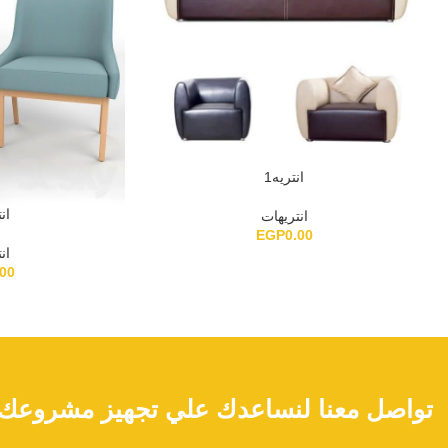
انتريه1
انت
انتريهات
EGP
0.00
ان
.00
تواصل معنا لنساعدك علي تجهيز مشروعك ا