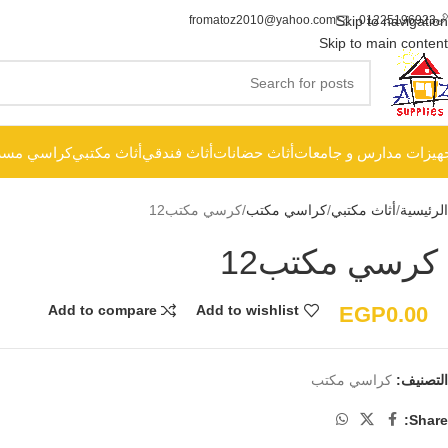
fromatoz2010@yahoo.com
Skip to navigation
01225196923
Skip to main content
هيزات مدارس و جامعات
أثاث حضانات
أثاث فندقي
أثاث مكتبي
كراسي مسر
الرئيسية
أثاث مكتبي
كراسي مكتب
كرسي مكتب12
كرسي مكتب12
EGP
0.00
Add to compare
Add to wishlist
التصنيف:
كراسي مكتب
Share: