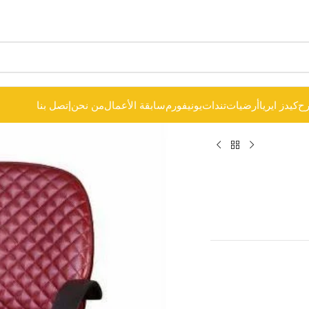
ح
كيدز ايريا
أرضيات
تندات
يونيفورم
سابقة الأعمال
من نحن
إتصل بنا