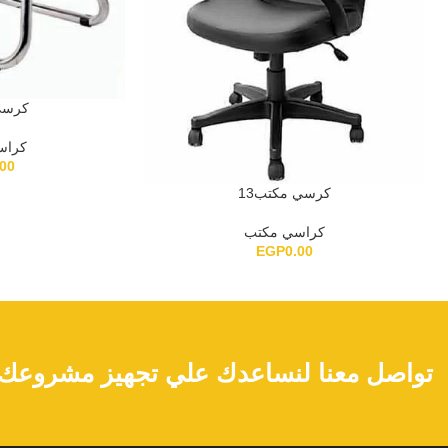
كرسي
كراس
.00
كرسي مكتب13
كراسي مكتب
EGP
0.00
تواصل معنا لنساعدك علي تجهيز مشروعك ا