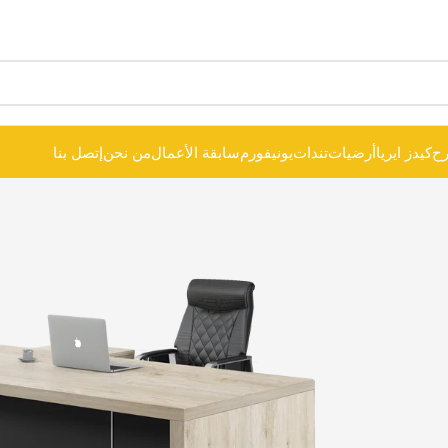
ح
كيدز ايريا
أرضيات
تندات
يونيفورم
سابقة الأعمال
من نحن
إتصل بنا