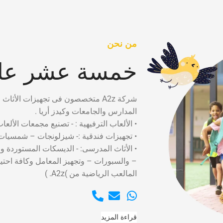
من نحن
خمسة عشر عام
شركة A2z متخصصون فى تجهيزات الأثاث التعليمى لدينا سابقه أعمال تضم العمل فى كبرى
المدارس والجامعات وكيدز أريا .
• الألعاب الترفيهية : - تصنيع مجمعات الألعا
• تجهيزات فندقية :- شيزلونجات – شمسيات 
• الأثاث المدرسى: - الديسكات المستوردة و
– والسبورات – وتجهيز المعامل وكافة احت
المالعب الرياضية من )A2z. )
قراءة المزيد