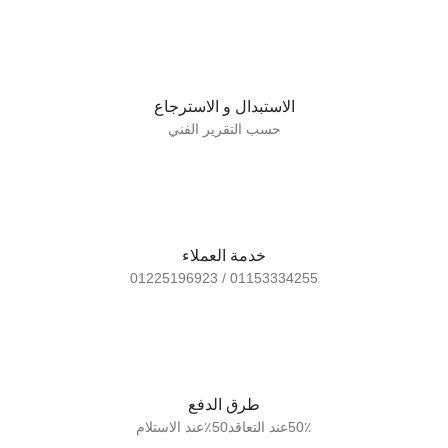
الاستبدال و الاسترجاع
حسب التقرير الفني
خدمة العملاء
01153334255 / 01225196923
طرق الدفع
50٪عند التعاقد50٪عند الاستلام