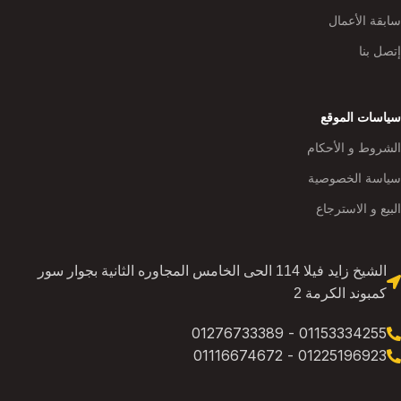
سابقة الأعمال
إتصل بنا
سياسات الموقع
الشروط و الأحكام
سياسة الخصوصية
البيع و الاسترجاع
الشيخ زايد فيلا 114 الحى الخامس المجاوره الثانية بجوار سور
كمبوند الكرمة 2
01153334255 - 01276733389
01225196923 - 01116674672