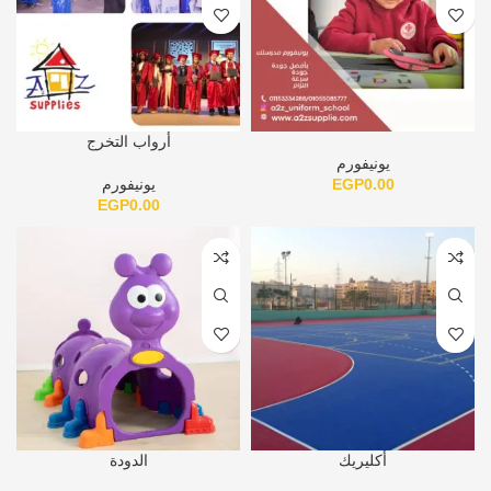
أرواب التخرج
يونيفورم
0.00
EGP
يونيفورم
EGP
0.00
أكليريك
الدودة