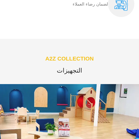
لضمان رضاء العملاء​
A2Z COLLECTION
التجهيزات