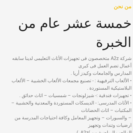
من نحن
خمسة عشر عام من
الخبرة
شركة A2z متخصصون فى تجهيزات الأثاث التعليمى لدينا سابقه
أعمال تضم العمل فى كبرى
المدارس والجامعات وكيدز أريا .
• الألعاب الترفيهية : - تصنيع مجمعات الألعاب الخشبية – الألعاب
البلاستيكية المستوردة .
• تجهيزات فندقية :- شيزلونجات – شمسيات – اثاث حدائق .
• الأثاث المدرسى: - الديسكات المستوردة والمعدنية والخشبية –
المكتبات – اثاث الحضانات
– والسبورات – وتجهيز المعامل وكافة احتياجات المدرسة من
ارضيات وتندات وتجهيز
المالعب الرياضية من )A2z. )