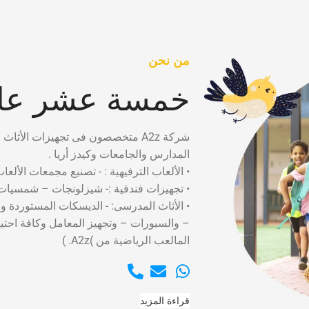
من نحن
خمسة عشر عام
شركة A2z متخصصون فى تجهيزات الأثاث التعليمى لدينا سابقه أعمال تضم العمل فى كبرى
المدارس والجامعات وكيدز أريا .
• الألعاب الترفيهية : - تصنيع مجمعات الألعا
• تجهيزات فندقية :- شيزلونجات – شمسيات 
• الأثاث المدرسى: - الديسكات المستوردة و
– والسبورات – وتجهيز المعامل وكافة احت
المالعب الرياضية من )A2z. )
قراءة المزيد