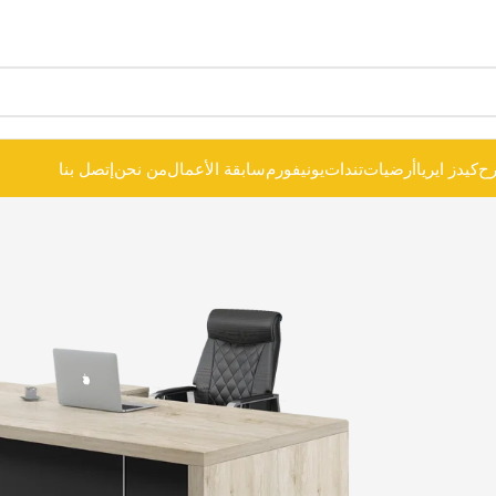
ح
كيدز ايريا
أرضيات
تندات
يونيفورم
سابقة الأعمال
من نحن
إتصل بنا