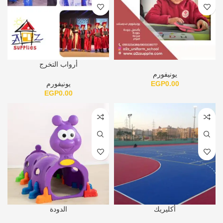
أرواب التخرج
يونيفورم
0.00
EGP
يونيفورم
EGP
0.00
أكليريك
الدودة