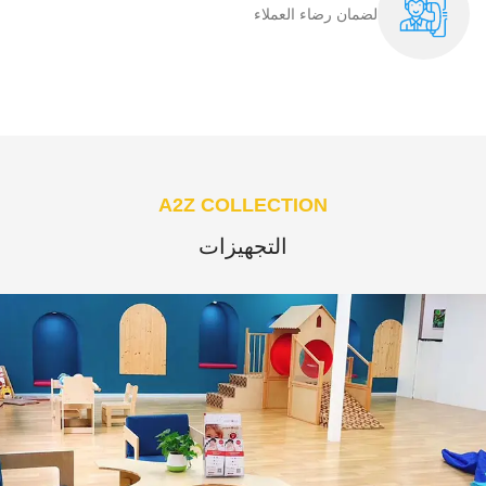
لضمان رضاء العملاء​
A2Z COLLECTION
التجهيزات