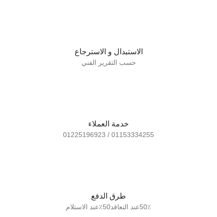
الاستبدال و الاسترجاع
حسب التقرير الفني
خدمة العملاء
01153334255 / 01225196923
طرق الدفع
50٪عند التعاقد50٪عند الاستلام