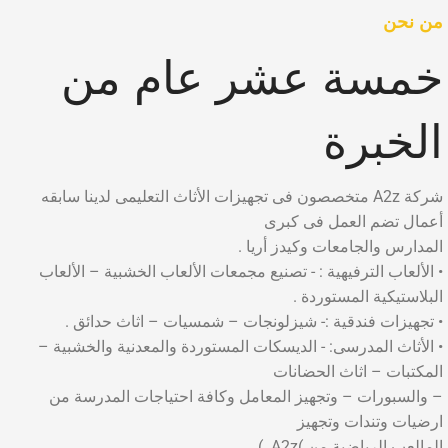
من نحن
خمسة عشر عام من
الخبرة
شركة A2z متخصصون فى تجهيزات الأثاث التعليمى لدينا سابقه
أعمال تضم العمل فى كبرى
المدارس والجامعات وكيدز أريا .
• الألعاب الترفيهية : - تصنيع مجمعات الألعاب الخشبية – الألعاب
البلاستيكية المستوردة .
• تجهيزات فندقية :- شيزلونجات – شمسيات – اثاث حدائق .
• الأثاث المدرسى: - الديسكات المستوردة والمعدنية والخشبية –
المكتبات – اثاث الحضانات
– والسبورات – وتجهيز المعامل وكافة احتياجات المدرسة من
ارضيات وتندات وتجهيز
المالعب الرياضية من )A2z. )