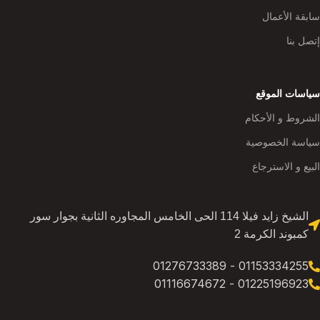
سابقة الأعمال
إتصل بنا
سياسات الموقع
الشروط و الأحكام
سياسة الخصوصية
البيع و الاسترجاع
الشيخ زايد فيلا 114 الحى الخامس المجاوره الثانية بجوار سور
كمبوند الكرمة 2
01153334255 - 01276733389
01225196923 - 01116674672