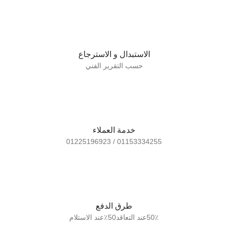
الاستبدال و الاسترجاع
حسب التقرير الفني
خدمة العملاء
01153334255 / 01225196923
طرق الدفع
50٪عند التعاقد50٪عند الاستلام