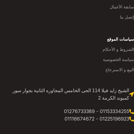
سابقة الأعمال
إتصل بنا
سياسات الموقع
الشروط و الأحكام
سياسة الخصوصية
البيع و الاسترجاع
الشيخ زايد فيلا 114 الحى الخامس المجاوره الثانية بجوار سور
كمبوند الكرمة 2
01153334255 - 01276733389
01225196923 - 01116674672