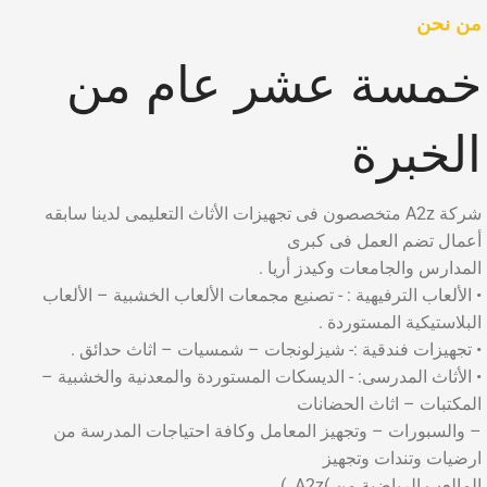
من نحن
خمسة عشر عام من
الخبرة
شركة A2z متخصصون فى تجهيزات الأثاث التعليمى لدينا سابقه
أعمال تضم العمل فى كبرى
المدارس والجامعات وكيدز أريا .
• الألعاب الترفيهية : - تصنيع مجمعات الألعاب الخشبية – الألعاب
البلاستيكية المستوردة .
• تجهيزات فندقية :- شيزلونجات – شمسيات – اثاث حدائق .
• الأثاث المدرسى: - الديسكات المستوردة والمعدنية والخشبية –
المكتبات – اثاث الحضانات
– والسبورات – وتجهيز المعامل وكافة احتياجات المدرسة من
ارضيات وتندات وتجهيز
المالعب الرياضية من )A2z. )