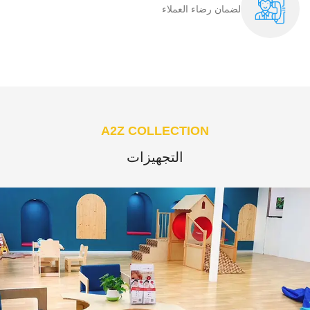
لضمان رضاء العملاء​
A2Z COLLECTION
التجهيزات