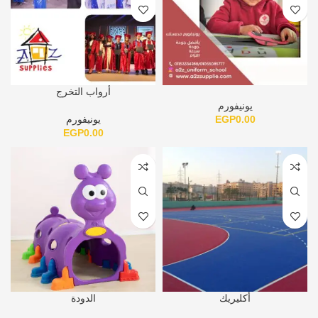
أرواب التخرج
يونيفورم
0.00
EGP
يونيفورم
EGP
0.00
أكليريك
الدودة