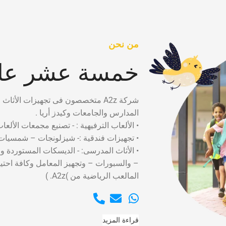
من نحن
خمسة عشر عام
شركة A2z متخصصون فى تجهيزات الأثاث التعليمى لدينا سابقه أعمال تضم العمل فى كبرى
المدارس والجامعات وكيدز أريا .
• الألعاب الترفيهية : - تصنيع مجمعات الألعا
• تجهيزات فندقية :- شيزلونجات – شمسيات 
• الأثاث المدرسى: - الديسكات المستوردة و
– والسبورات – وتجهيز المعامل وكافة احت
المالعب الرياضية من )A2z. )
قراءة المزيد