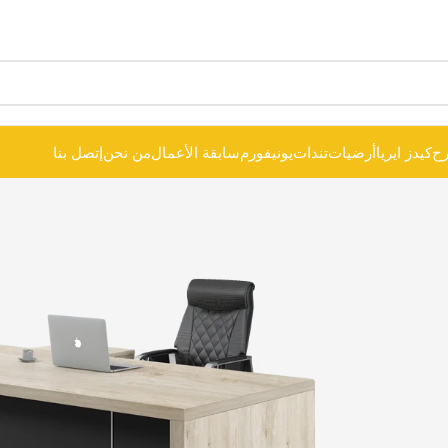
ح
كيدز ايريا
أرضيات
تندات
يونيفورم
سابقة الأعمال
من نحن
إتصل بنا