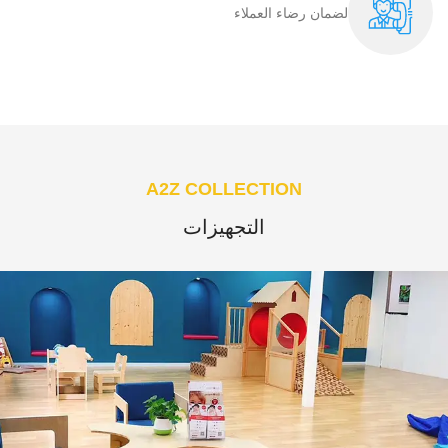
لضمان رضاء العملاء​
A2Z COLLECTION
التجهيزات