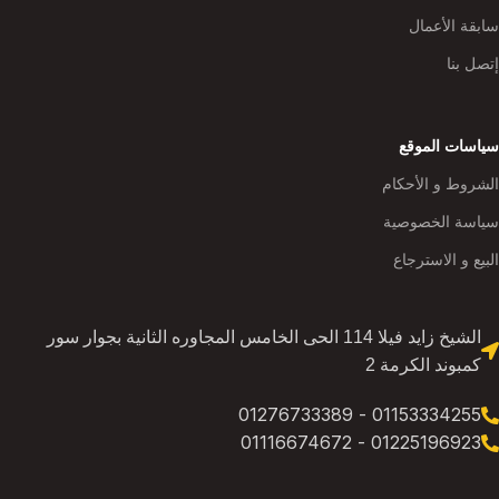
سابقة الأعمال
إتصل بنا
سياسات الموقع
الشروط و الأحكام
سياسة الخصوصية
البيع و الاسترجاع
الشيخ زايد فيلا 114 الحى الخامس المجاوره الثانية بجوار سور
كمبوند الكرمة 2
01153334255 - 01276733389
01225196923 - 01116674672