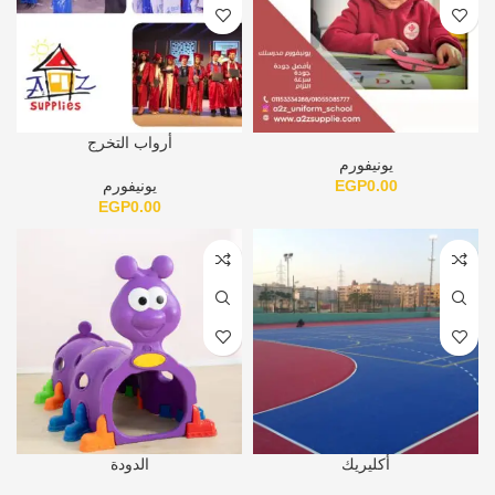
أرواب التخرج
يونيفورم
0.00
EGP
يونيفورم
EGP
0.00
أكليريك
الدودة