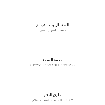
الاستبدال و الاسترجاع
حسب التقرير الفني
خدمة العملاء
01153334255 / 01225196923
طرق الدفع
50٪عند التعاقد50٪عند الاستلام