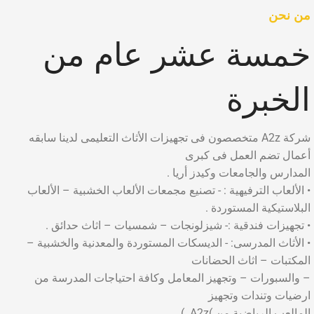
من نحن
خمسة عشر عام من
الخبرة
شركة A2z متخصصون فى تجهيزات الأثاث التعليمى لدينا سابقه
أعمال تضم العمل فى كبرى
المدارس والجامعات وكيدز أريا .
• الألعاب الترفيهية : - تصنيع مجمعات الألعاب الخشبية – الألعاب
البلاستيكية المستوردة .
• تجهيزات فندقية :- شيزلونجات – شمسيات – اثاث حدائق .
• الأثاث المدرسى: - الديسكات المستوردة والمعدنية والخشبية –
المكتبات – اثاث الحضانات
– والسبورات – وتجهيز المعامل وكافة احتياجات المدرسة من
ارضيات وتندات وتجهيز
المالعب الرياضية من )A2z. )