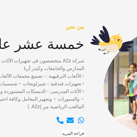
من نحن
خمسة عشر عام
شركة A2z متخصصون فى تجهيزات الأثاث التعليمى لدينا سابقه أعمال تضم العمل فى كبرى
المدارس والجامعات وكيدز أريا .
• الألعاب الترفيهية : - تصنيع مجمعات الألعا
• تجهيزات فندقية :- شيزلونجات – شمسيات 
• الأثاث المدرسى: - الديسكات المستوردة و
– والسبورات – وتجهيز المعامل وكافة احت
المالعب الرياضية من )A2z. )
قراءة المزيد