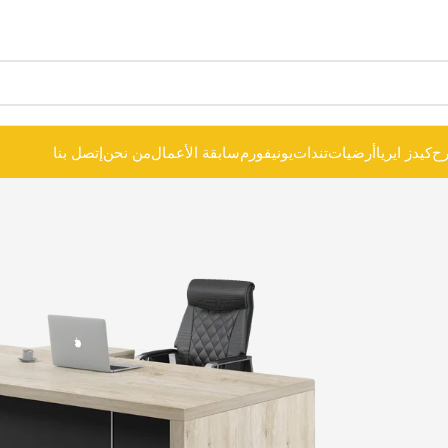
ح
كيدز ايريا
أرضيات
تندات
يونيفورم
سابقة الأعمال
من نحن
إتصل بنا