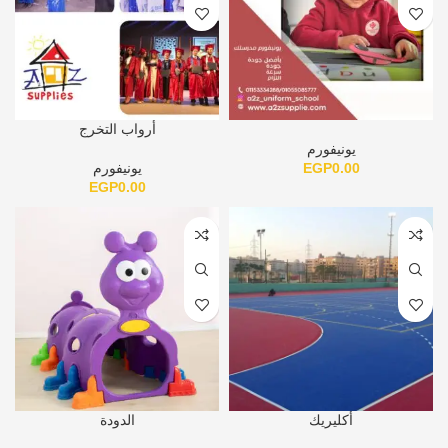
أرواب التخرج
يونيفورم
0.00
EGP
يونيفورم
EGP
0.00
أكليريك
الدودة