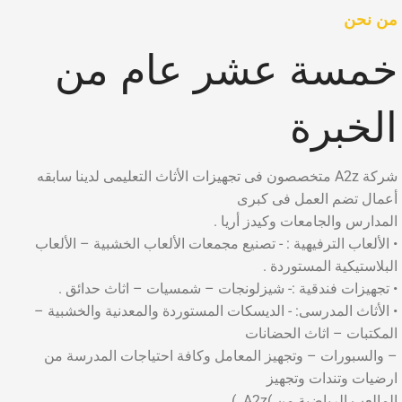
من نحن
خمسة عشر عام من
الخبرة
شركة A2z متخصصون فى تجهيزات الأثاث التعليمى لدينا سابقه
أعمال تضم العمل فى كبرى
المدارس والجامعات وكيدز أريا .
• الألعاب الترفيهية : - تصنيع مجمعات الألعاب الخشبية – الألعاب
البلاستيكية المستوردة .
• تجهيزات فندقية :- شيزلونجات – شمسيات – اثاث حدائق .
• الأثاث المدرسى: - الديسكات المستوردة والمعدنية والخشبية –
المكتبات – اثاث الحضانات
– والسبورات – وتجهيز المعامل وكافة احتياجات المدرسة من
ارضيات وتندات وتجهيز
المالعب الرياضية من )A2z. )