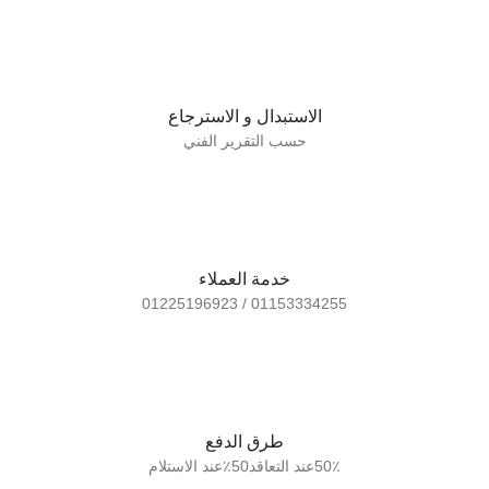
الاستبدال و الاسترجاع
حسب التقرير الفني
خدمة العملاء
01153334255 / 01225196923
طرق الدفع
50٪عند التعاقد50٪عند الاستلام