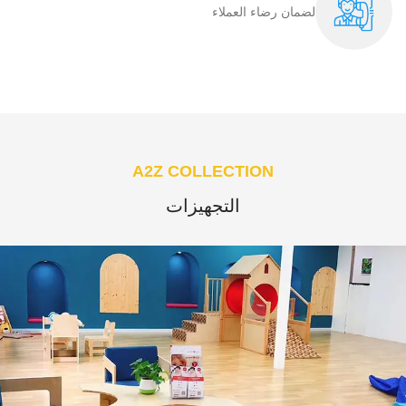
لضمان رضاء العملاء​
A2Z COLLECTION
التجهيزات