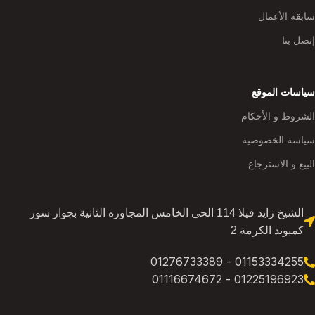
سابقة الأعمال
إتصل بنا
سياسات الموقع
الشروط و الأحكام
سياسة الخصوصية
البيع و الاسترجاع
الشيخ زايد فيلا 114 الحى الخامس المجاوره الثانية بجوار سور
كمبوند الكرمة 2
01153334255 - 01276733389
01225196923 - 01116674672