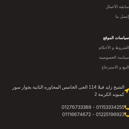
سابقة الأعمال
إتصل بنا
سياسات الموقع
الشروط و الأحكام
سياسة الخصوصية
البيع و الاسترجاع
الشيخ زايد فيلا 114 الحى الخامس المجاوره الثانية بجوار سور
كمبوند الكرمة 2
01153334255 - 01276733389
01225196923 - 01116674672