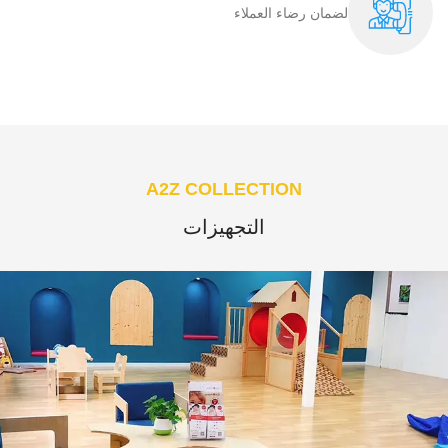
لضمان رضاء العملاء​
A2Z COLLECTION
التجهيزات