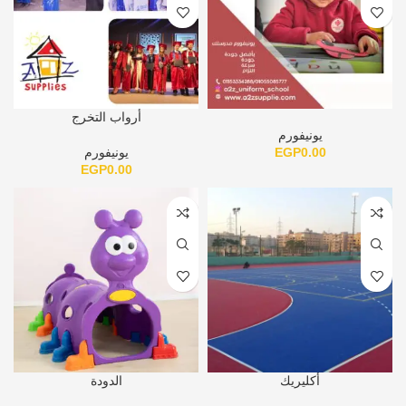
أرواب التخرج
يونيفورم
0.00
EGP
يونيفورم
EGP
0.00
أكليريك
الدودة