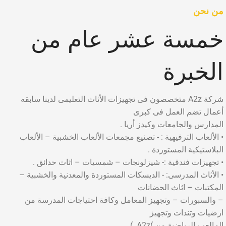
من نحن
خمسة عشر عام من
الخبرة
شركة A2z متخصصون فى تجهيزات الأثاث التعليمى لدينا سابقه
أعمال تضم العمل فى كبرى
المدارس والجامعات وكيدز أريا .
• الألعاب الترفيهية : - تصنيع مجمعات الألعاب الخشبية – الألعاب
البلاستيكية المستوردة .
• تجهيزات فندقية :- شيزلونجات – شمسيات – اثاث حدائق .
• الأثاث المدرسى: - الديسكات المستوردة والمعدنية والخشبية –
المكتبات – اثاث الحضانات
– والسبورات – وتجهيز المعامل وكافة احتياجات المدرسة من
ارضيات وتندات وتجهيز
المالعب الرياضية من )A2z. )