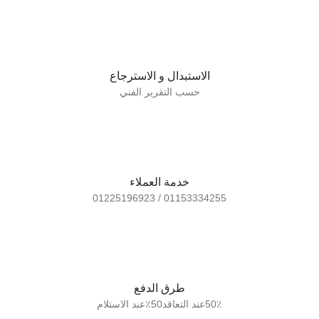
الاستبدال و الاسترجاع
حسب التقرير الفني
خدمة العملاء
01153334255 / 01225196923
طرق الدفع
50٪عند التعاقد50٪عند الاستلام