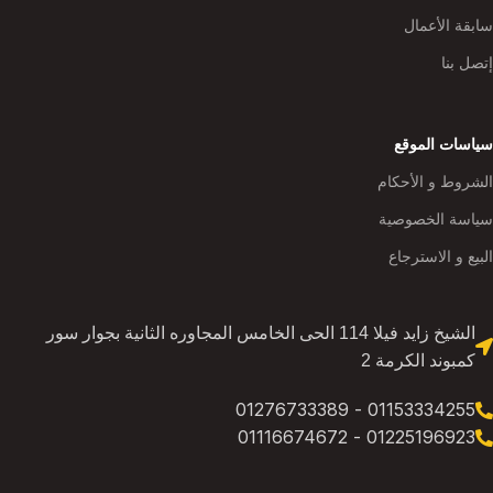
سابقة الأعمال
إتصل بنا
سياسات الموقع
الشروط و الأحكام
سياسة الخصوصية
البيع و الاسترجاع
الشيخ زايد فيلا 114 الحى الخامس المجاوره الثانية بجوار سور
كمبوند الكرمة 2
01153334255 - 01276733389
01225196923 - 01116674672