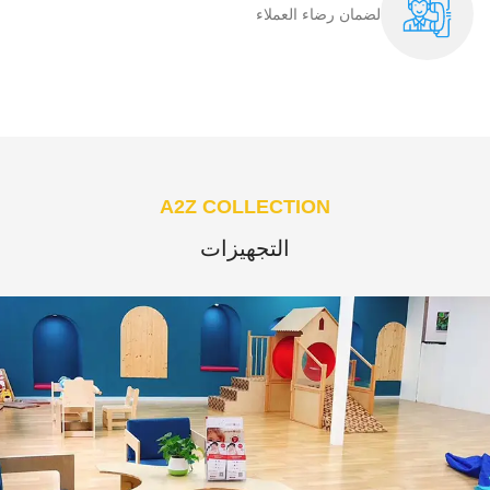
لضمان رضاء العملاء​
A2Z COLLECTION
التجهيزات