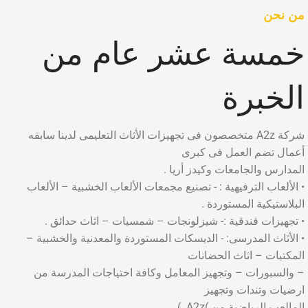
من نحن
خمسة عشر عام من
الخبرة
شركة A2z متخصصون فى تجهيزات الأثاث التعليمى لدينا سابقه
أعمال تضم العمل فى كبرى
المدارس والجامعات وكيدز أريا .
• الألعاب الترفيهية : - تصنيع مجمعات الألعاب الخشبية – الألعاب
البلاستيكية المستوردة .
• تجهيزات فندقية :- شيزلونجات – شمسيات – اثاث حدائق .
• الأثاث المدرسى: - الديسكات المستوردة والمعدنية والخشبية –
المكتبات – اثاث الحضانات
– والسبورات – وتجهيز المعامل وكافة احتياجات المدرسة من
ارضيات وتندات وتجهيز
المالعب الرياضية من )A2z. )