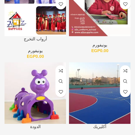
أرواب التخرج
يونيفورم
0.00
EGP
يونيفورم
EGP
0.00
أكليريك
الدودة