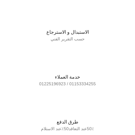
الاستبدال و الاسترجاع
حسب التقرير الفني
خدمة العملاء
01153334255 / 01225196923
طرق الدفع
50٪عند التعاقد50٪عند الاستلام