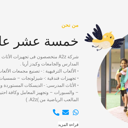
من نحن
خمسة عشر عام
شركة A2z متخصصون فى تجهيزات الأثاث التعليمى لدينا سابقه أعمال تضم العمل فى كبرى
المدارس والجامعات وكيدز أريا .
• الألعاب الترفيهية : - تصنيع مجمعات الألعا
• تجهيزات فندقية :- شيزلونجات – شمسيات 
• الأثاث المدرسى: - الديسكات المستوردة و
– والسبورات – وتجهيز المعامل وكافة احت
المالعب الرياضية من )A2z. )
قراءة المزيد