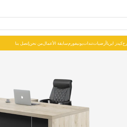
ح
كيدز ايريا
أرضيات
تندات
يونيفورم
سابقة الأعمال
من نحن
إتصل بنا