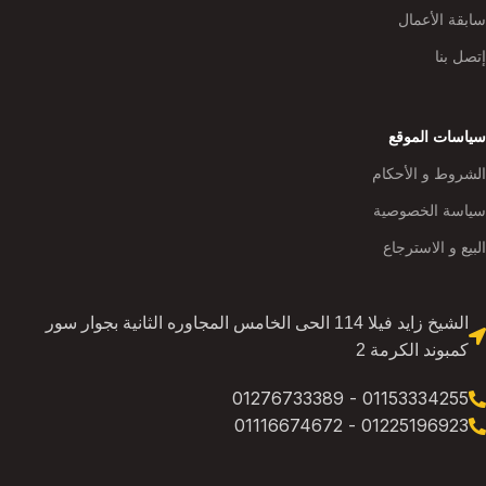
سابقة الأعمال
إتصل بنا
سياسات الموقع
الشروط و الأحكام
سياسة الخصوصية
البيع و الاسترجاع
الشيخ زايد فيلا 114 الحى الخامس المجاوره الثانية بجوار سور
كمبوند الكرمة 2
01153334255 - 01276733389
01225196923 - 01116674672