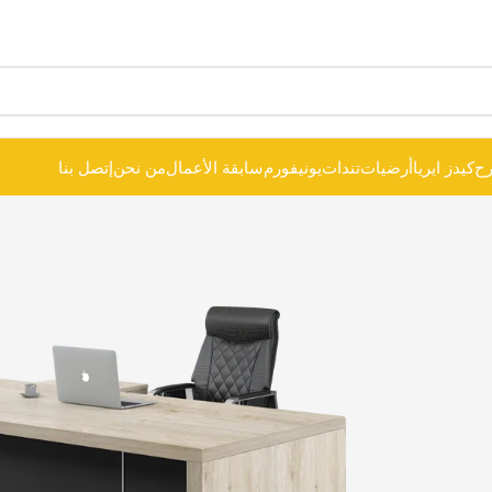
ح
كيدز ايريا
أرضيات
تندات
يونيفورم
سابقة الأعمال
من نحن
إتصل بنا