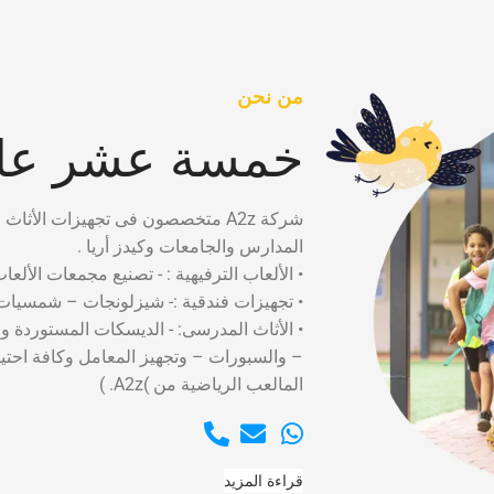
من نحن
خمسة عشر عام
شركة A2z متخصصون فى تجهيزات الأثاث التعليمى لدينا سابقه أعمال تضم العمل فى كبرى
المدارس والجامعات وكيدز أريا .
• الألعاب الترفيهية : - تصنيع مجمعات الألعا
• تجهيزات فندقية :- شيزلونجات – شمسيات 
• الأثاث المدرسى: - الديسكات المستوردة و
– والسبورات – وتجهيز المعامل وكافة احت
المالعب الرياضية من )A2z. )
قراءة المزيد