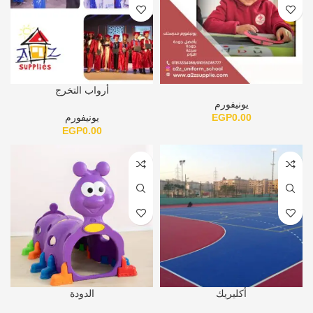
أرواب التخرج
يونيفورم
0.00
EGP
يونيفورم
EGP
0.00
أكليريك
الدودة