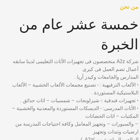
من نحن
خمسة عشر عام من
الخبرة
شركة A2z متخصصون فى تجهيزات الأثاث التعليمى لدينا سابقه
أعمال تضم العمل فى كبرى
المدارس والجامعات وكيدز أريا .
• الألعاب الترفيهية : - تصنيع مجمعات الألعاب الخشبية – الألعاب
البلاستيكية المستوردة .
• تجهيزات فندقية :- شيزلونجات – شمسيات – اثاث حدائق .
• الأثاث المدرسى: - الديسكات المستوردة والمعدنية والخشبية –
المكتبات – اثاث الحضانات
– والسبورات – وتجهيز المعامل وكافة احتياجات المدرسة من
ارضيات وتندات وتجهيز
المالعب الرياضية من )A2z. )