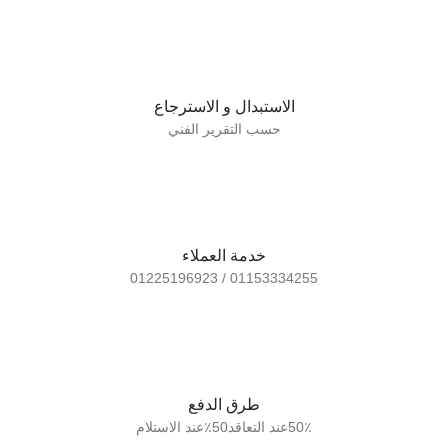
الاستبدال و الاسترجاع
حسب التقرير الفني
خدمة العملاء
01153334255 / 01225196923
طرق الدفع
50٪عند التعاقد50٪عند الاستلام