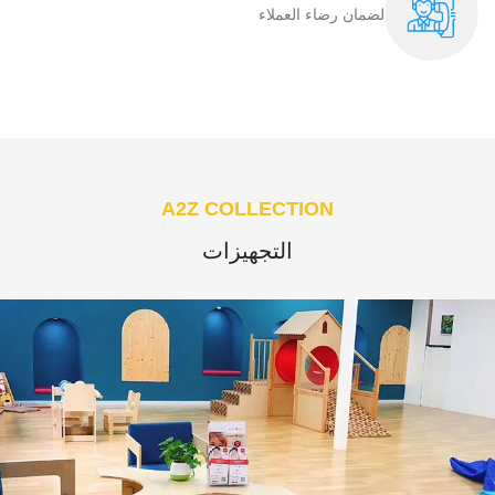
لضمان رضاء العملاء​
A2Z COLLECTION
التجهيزات