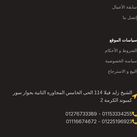
سابقة الأعمال
إتصل بنا
سياسات الموقع
الشروط و الأحكام
سياسة الخصوصية
البيع و الاسترجاع
الشيخ زايد فيلا 114 الحى الخامس المجاوره الثانية بجوار سور
كمبوند الكرمة 2
01153334255 - 01276733389
01225196923 - 01116674672