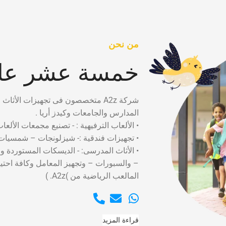
من نحن
خمسة عشر عام
شركة A2z متخصصون فى تجهيزات الأثاث التعليمى لدينا سابقه أعمال تضم العمل فى كبرى
المدارس والجامعات وكيدز أريا .
• الألعاب الترفيهية : - تصنيع مجمعات الألعا
• تجهيزات فندقية :- شيزلونجات – شمسيات 
• الأثاث المدرسى: - الديسكات المستوردة و
– والسبورات – وتجهيز المعامل وكافة احت
المالعب الرياضية من )A2z. )
قراءة المزيد