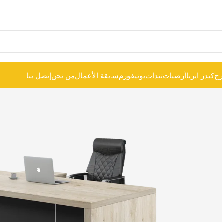
ح
كيدز ايريا
أرضيات
تندات
يونيفورم
سابقة الأعمال
من نحن
إتصل بنا