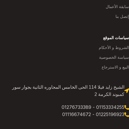
سابقة الأعمال
إتصل بنا
سياسات الموقع
الشروط و الأحكام
سياسة الخصوصية
البيع و الاسترجاع
الشيخ زايد فيلا 114 الحى الخامس المجاوره الثانية بجوار سور
كمبوند الكرمة 2
01153334255 - 01276733389
01225196923 - 01116674672