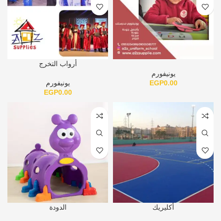
أرواب التخرج
يونيفورم
0.00
EGP
يونيفورم
EGP
0.00
أكليريك
الدودة