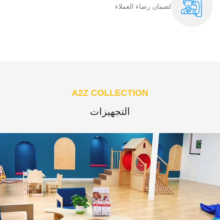
لضمان رضاء العملاء​
A2Z COLLECTION
التجهيزات