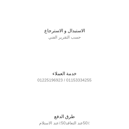
الاستبدال و الاسترجاع
حسب التقرير الفني
خدمة العملاء
01153334255 / 01225196923
طرق الدفع
50٪عند التعاقد50٪عند الاستلام