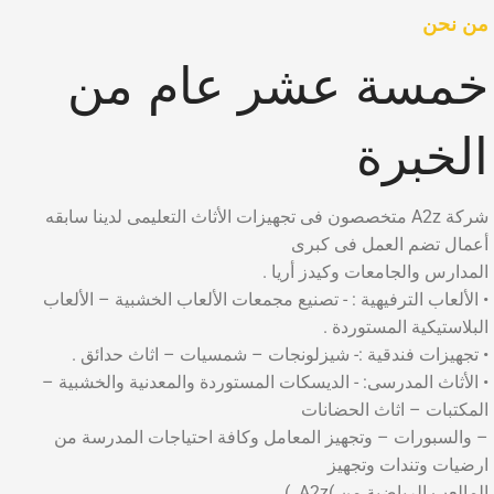
من نحن
خمسة عشر عام من
الخبرة
شركة A2z متخصصون فى تجهيزات الأثاث التعليمى لدينا سابقه
أعمال تضم العمل فى كبرى
المدارس والجامعات وكيدز أريا .
• الألعاب الترفيهية : - تصنيع مجمعات الألعاب الخشبية – الألعاب
البلاستيكية المستوردة .
• تجهيزات فندقية :- شيزلونجات – شمسيات – اثاث حدائق .
• الأثاث المدرسى: - الديسكات المستوردة والمعدنية والخشبية –
المكتبات – اثاث الحضانات
– والسبورات – وتجهيز المعامل وكافة احتياجات المدرسة من
ارضيات وتندات وتجهيز
المالعب الرياضية من )A2z. )