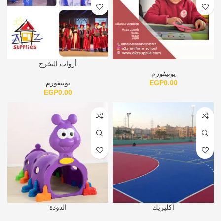
أرواب التخرج
يونيفورم
0.00
EGP
يونيفورم
EGP
0.00
أكليريك
الدودة