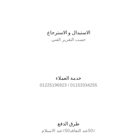
الاستبدال و الاسترجاع
حسب التقرير الفني
خدمة العملاء
01153334255 / 01225196923
طرق الدفع
50٪عند التعاقد50٪عند الاستلام