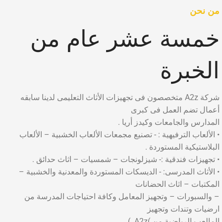
من نحن
خمسة عشر عام من
الخبرة
شركة A2z متخصصون فى تجهيزات الأثاث التعليمى لدينا سابقه
أعمال تضم العمل فى كبرى
المدارس والجامعات وكيدز أريا .
• الألعاب الترفيهية : - تصنيع مجمعات الألعاب الخشبية – الألعاب
البلاستيكية المستوردة .
• تجهيزات فندقية :- شيزلونجات – شمسيات – اثاث حدائق .
• الأثاث المدرسى: - الديسكات المستوردة والمعدنية والخشبية –
المكتبات – اثاث الحضانات
– والسبورات – وتجهيز المعامل وكافة احتياجات المدرسة من
ارضيات وتندات وتجهيز
المالعب الرياضية من )A2z. )