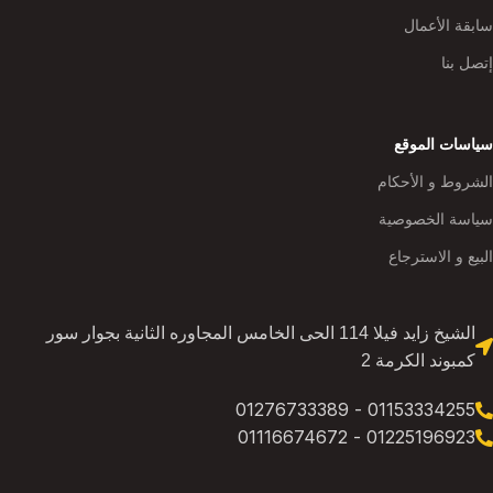
سابقة الأعمال
إتصل بنا
سياسات الموقع
الشروط و الأحكام
سياسة الخصوصية
البيع و الاسترجاع
الشيخ زايد فيلا 114 الحى الخامس المجاوره الثانية بجوار سور
كمبوند الكرمة 2
01153334255 - 01276733389
01225196923 - 01116674672