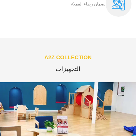
لضمان رضاء العملاء​
A2Z COLLECTION
التجهيزات