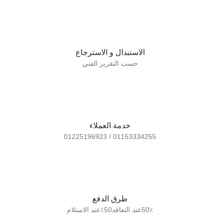
الاستبدال و الاسترجاع
حسب التقرير الفني
خدمة العملاء
01153334255 / 01225196923
طرق الدفع
50٪عند التعاقد50٪عند الاستلام