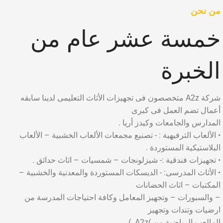
من نحن
خمسة عشر عام من
الخبرة
شركة A2z متخصصون فى تجهيزات الأثاث التعليمى لدينا سابقه
أعمال تضم العمل فى كبرى
المدارس والجامعات وكيدز أريا .
• الألعاب الترفيهية : - تصنيع مجمعات الألعاب الخشبية – الألعاب
البلاستيكية المستوردة .
• تجهيزات فندقية :- شيزلونجات – شمسيات – اثاث حدائق .
• الأثاث المدرسى: - الديسكات المستوردة والمعدنية والخشبية –
المكتبات – اثاث الحضانات
– والسبورات – وتجهيز المعامل وكافة احتياجات المدرسة من
ارضيات وتندات وتجهيز
المالعب الرياضية من )A2z. )