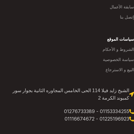
سابقة الأعمال
إتصل بنا
سياسات الموقع
الشروط و الأحكام
سياسة الخصوصية
البيع و الاسترجاع
الشيخ زايد فيلا 114 الحى الخامس المجاوره الثانية بجوار سور
كمبوند الكرمة 2
01153334255 - 01276733389
01225196923 - 01116674672