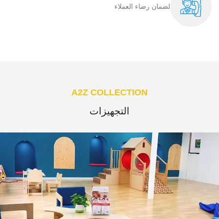
لضمان رضاء العملاء​
A2Z COLLECTION
التجهيزات