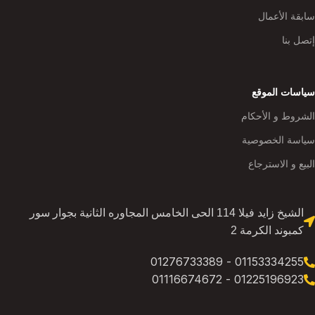
سابقة الأعمال
إتصل بنا
سياسات الموقع
الشروط و الأحكام
سياسة الخصوصية
البيع و الاسترجاع
الشيخ زايد فيلا 114 الحى الخامس المجاوره الثانية بجوار سور
كمبوند الكرمة 2
01153334255 - 01276733389
01225196923 - 01116674672