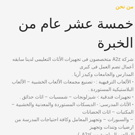
من نحن
خمسة عشر عام من
الخبرة
شركة A2z متخصصون فى تجهيزات الأثاث التعليمى لدينا سابقه
أعمال تضم العمل فى كبرى
المدارس والجامعات وكيدز أريا .
• الألعاب الترفيهية : - تصنيع مجمعات الألعاب الخشبية – الألعاب
البلاستيكية المستوردة .
• تجهيزات فندقية :- شيزلونجات – شمسيات – اثاث حدائق .
• الأثاث المدرسى: - الديسكات المستوردة والمعدنية والخشبية –
المكتبات – اثاث الحضانات
– والسبورات – وتجهيز المعامل وكافة احتياجات المدرسة من
ارضيات وتندات وتجهيز
المالعب الرياضية من )A2z. )