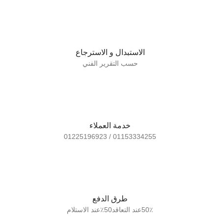
الاستبدال و الاسترجاع
حسب التقرير الفني
خدمة العملاء
01153334255 / 01225196923
طرق الدفع
50٪عند التعاقد50٪عند الاستلام