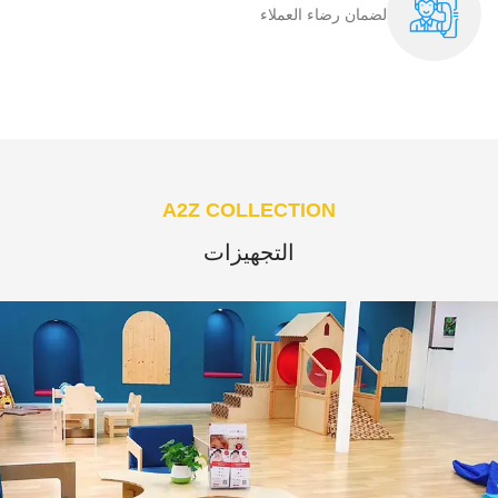
لضمان رضاء العملاء​
A2Z COLLECTION
التجهيزات