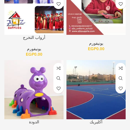
أرواب التخرج
يونيفورم
0.00
EGP
يونيفورم
EGP
0.00
أكليريك
الدودة