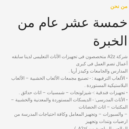
من نحن
خمسة عشر عام من
الخبرة
شركة A2z متخصصون فى تجهيزات الأثاث التعليمى لدينا سابقه
أعمال تضم العمل فى كبرى
المدارس والجامعات وكيدز أريا .
• الألعاب الترفيهية : - تصنيع مجمعات الألعاب الخشبية – الألعاب
البلاستيكية المستوردة .
• تجهيزات فندقية :- شيزلونجات – شمسيات – اثاث حدائق .
• الأثاث المدرسى: - الديسكات المستوردة والمعدنية والخشبية –
المكتبات – اثاث الحضانات
– والسبورات – وتجهيز المعامل وكافة احتياجات المدرسة من
ارضيات وتندات وتجهيز
المالعب الرياضية من )A2z. )