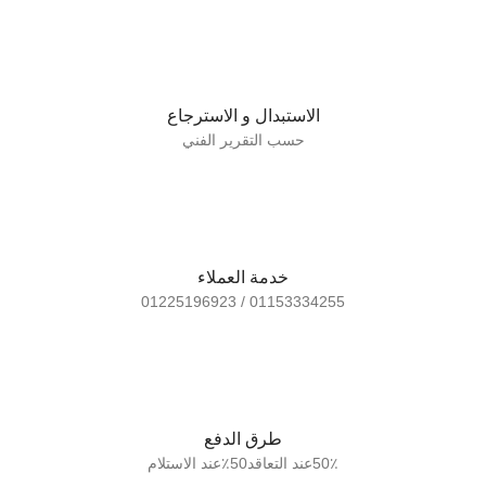
الاستبدال و الاسترجاع
حسب التقرير الفني
خدمة العملاء
01153334255 / 01225196923
طرق الدفع
50٪عند التعاقد50٪عند الاستلام