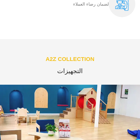
لضمان رضاء العملاء​
A2Z COLLECTION
التجهيزات