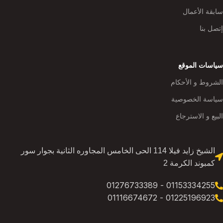
سابقة الأعمال
إتصل بنا
سياسات الموقع
الشروط و الأحكام
سياسة الخصوصية
البيع و الاسترجاع
الشيخ زايد فيلا 114 الحى الخامس المجاوره الثانية بجوار سور
كمبوند الكرمة 2
01153334255 - 01276733389
01225196923 - 01116674672