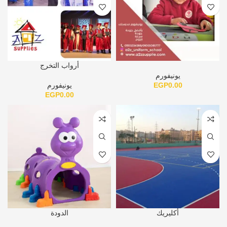
أرواب التخرج
يونيفورم
0.00
EGP
يونيفورم
EGP
0.00
أكليريك
الدودة