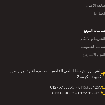
سابقة الأعمال
إتصل بنا
سياسات الموقع
الشروط و الأحكام
سياسة الخصوصية
البيع و الاسترجاع
الشيخ زايد فيلا 114 الحى الخامس المجاوره الثانية بجوار سور
كمبوند الكرمة 2
01153334255 - 01276733389
01225196923 - 01116674672