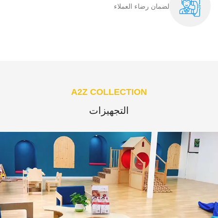
لضمان رضاء العملاء​
A2Z COLLECTION
التجهيزات