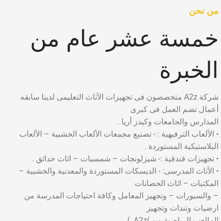
من نحن
خمسة عشر عام من
الخبرة
شركة A2z متخصصون فى تجهيزات الأثاث التعليمى لدينا سابقه
أعمال تضم العمل فى كبرى
المدارس والجامعات وكيدز أريا .
• الألعاب الترفيهية : - تصنيع مجمعات الألعاب الخشبية – الألعاب
البلاستيكية المستوردة .
• تجهيزات فندقية :- شيزلونجات – شمسيات – اثاث حدائق .
• الأثاث المدرسى: - الديسكات المستوردة والمعدنية والخشبية –
المكتبات – اثاث الحضانات
– والسبورات – وتجهيز المعامل وكافة احتياجات المدرسة من
ارضيات وتندات وتجهيز
المالعب الرياضية من )A2z. )