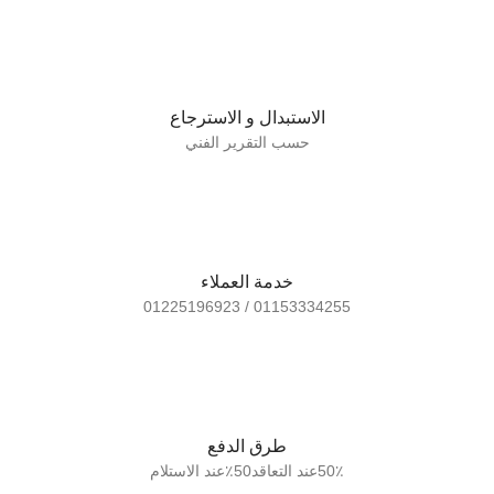
الاستبدال و الاسترجاع
حسب التقرير الفني
خدمة العملاء
01153334255 / 01225196923
طرق الدفع
50٪عند التعاقد50٪عند الاستلام