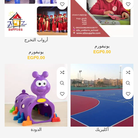
أرواب التخرج
يونيفورم
0.00
EGP
يونيفورم
EGP
0.00
أكليريك
الدودة