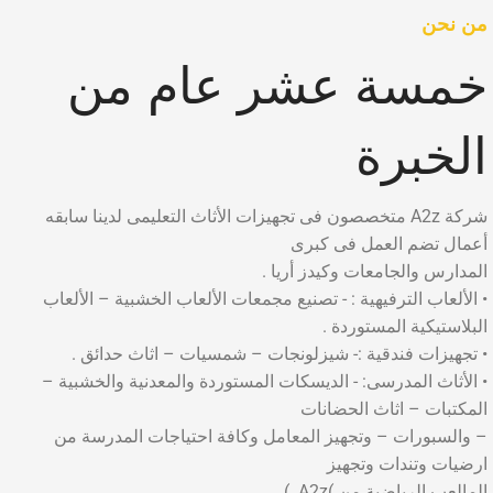
من نحن
خمسة عشر عام من
الخبرة
شركة A2z متخصصون فى تجهيزات الأثاث التعليمى لدينا سابقه
أعمال تضم العمل فى كبرى
المدارس والجامعات وكيدز أريا .
• الألعاب الترفيهية : - تصنيع مجمعات الألعاب الخشبية – الألعاب
البلاستيكية المستوردة .
• تجهيزات فندقية :- شيزلونجات – شمسيات – اثاث حدائق .
• الأثاث المدرسى: - الديسكات المستوردة والمعدنية والخشبية –
المكتبات – اثاث الحضانات
– والسبورات – وتجهيز المعامل وكافة احتياجات المدرسة من
ارضيات وتندات وتجهيز
المالعب الرياضية من )A2z. )