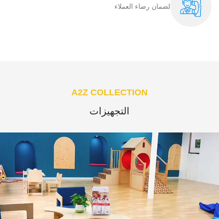
لضمان رضاء العملاء​
A2Z COLLECTION
التجهيزات