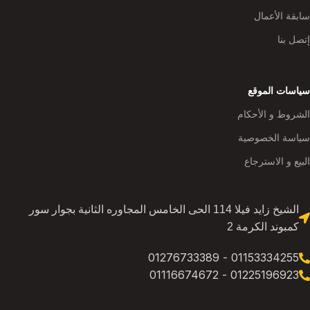
سابقة الأعمال
إتصل بنا
سياسات الموقع
الشروط و الأحكام
سياسة الخصوصية
البيع و الاسترجاع
الشيخ زايد فيلا 114 الحى الخامس المجاوره الثانية بجوار سور
كمبوند الكرمة 2
01153334255 - 01276733389
01225196923 - 01116674672