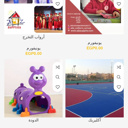
أرواب التخرج
يونيفورم
0.00
EGP
يونيفورم
EGP
0.00
أكليريك
الدودة