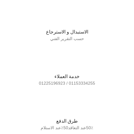
الاستبدال و الاسترجاع
حسب التقرير الفني
خدمة العملاء
01153334255 / 01225196923
طرق الدفع
50٪عند التعاقد50٪عند الاستلام