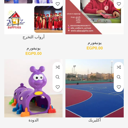
أرواب التخرج
يونيفورم
0.00
EGP
يونيفورم
EGP
0.00
أكليريك
الدودة