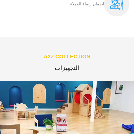
لضمان رضاء العملاء​
A2Z COLLECTION
التجهيزات