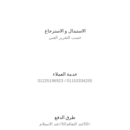
الاستبدال و الاسترجاع
حسب التقرير الفني
خدمة العملاء
01153334255 / 01225196923
طرق الدفع
50٪عند التعاقد50٪عند الاستلام