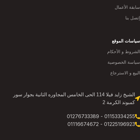
سابقة الأعمال
إتصل بنا
سياسات الموقع
الشروط و الأحكام
سياسة الخصوصية
البيع و الاسترجاع
الشيخ زايد فيلا 114 الحى الخامس المجاوره الثانية بجوار سور
كمبوند الكرمة 2
01153334255 - 01276733389
01225196923 - 01116674672