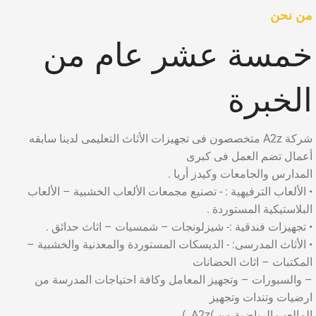
من نحن
خمسة عشر عام من
الخبرة
شركة A2z متخصصون فى تجهيزات الأثاث التعليمى لدينا سابقه
أعمال تضم العمل فى كبرى
المدارس والجامعات وكيدز أريا .
• الألعاب الترفيهية : - تصنيع مجمعات الألعاب الخشبية – الألعاب
البلاستيكية المستوردة .
• تجهيزات فندقية :- شيزلونجات – شمسيات – اثاث حدائق .
• الأثاث المدرسى: - الديسكات المستوردة والمعدنية والخشبية –
المكتبات – اثاث الحضانات
– والسبورات – وتجهيز المعامل وكافة احتياجات المدرسة من
ارضيات وتندات وتجهيز
المالعب الرياضية من )A2z. )