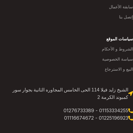
سابقة الأعمال
إتصل بنا
سياسات الموقع
الشروط و الأحكام
سياسة الخصوصية
البيع و الاسترجاع
الشيخ زايد فيلا 114 الحى الخامس المجاوره الثانية بجوار سور
كمبوند الكرمة 2
01153334255 - 01276733389
01225196923 - 01116674672