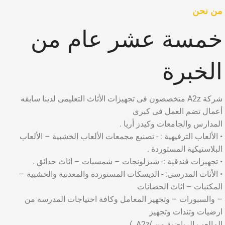
من نحن
خمسة عشر عام من
الخبرة
شركة A2z متخصصون فى تجهيزات الأثاث التعليمى لدينا سابقه
أعمال تضم العمل فى كبرى
المدارس والجامعات وكيدز أريا .
• الألعاب الترفيهية : - تصنيع مجمعات الألعاب الخشبية – الألعاب
البلاستيكية المستوردة .
• تجهيزات فندقية :- شيزلونجات – شمسيات – اثاث حدائق .
• الأثاث المدرسى: - الديسكات المستوردة والمعدنية والخشبية –
المكتبات – اثاث الحضانات
– والسبورات – وتجهيز المعامل وكافة احتياجات المدرسة من
ارضيات وتندات وتجهيز
المالعب الرياضية من )A2z. )