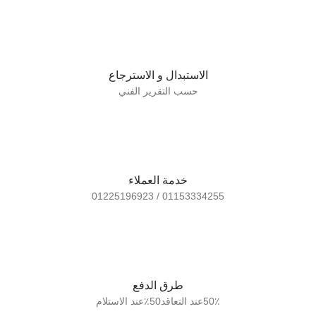
الاستبدال و الاسترجاع
حسب التقرير الفني
خدمة العملاء
01153334255 / 01225196923
طرق الدفع
50٪عند التعاقد50٪عند الاستلام