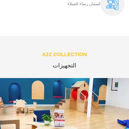
لضمان رضاء العملاء​
A2Z COLLECTION
التجهيزات