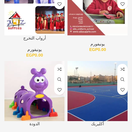
أرواب التخرج
يونيفورم
0.00
EGP
يونيفورم
EGP
0.00
أكليريك
الدودة