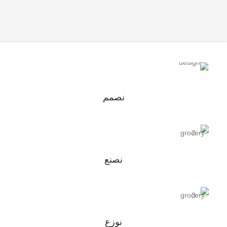
نصمم
نصنع
نوزع