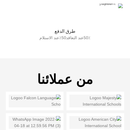
طرق الدفع
50٪عند التعاقد50٪عند الاستلام
من عملائنا