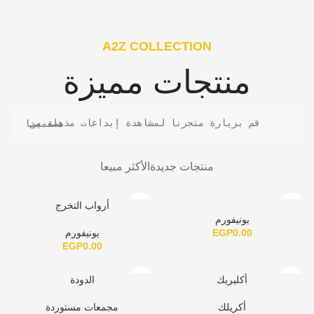
A2Z COLLECTION
منتجات مميزة
قم بزيارة متجرنا لمشاهدة إبداعات مذهلة من مصممينا
منتجات جديدة
الأكثر مبيعا
أرواب التخرج
يونيفورم
0.00
EGP
يونيفورم
EGP
0.00
أكليريك
الدودة
أكريلك
مجمعات مستوردة