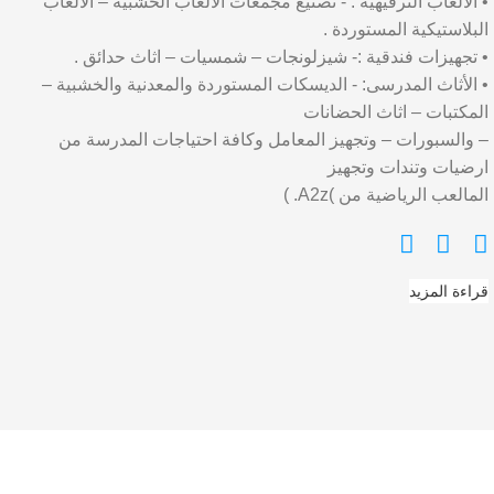
• الألعاب الترفيهية : - تصنيع مجمعات الألعاب الخشبية – الألعاب
البلاستيكية المستوردة .
• تجهيزات فندقية :- شيزلونجات – شمسيات – اثاث حدائق .
• الأثاث المدرسى: - الديسكات المستوردة والمعدنية والخشبية –
المكتبات – اثاث الحضانات
– والسبورات – وتجهيز المعامل وكافة احتياجات المدرسة من
ارضيات وتندات وتجهيز
المالعب الرياضية من )A2z. )
قراءة المزيد