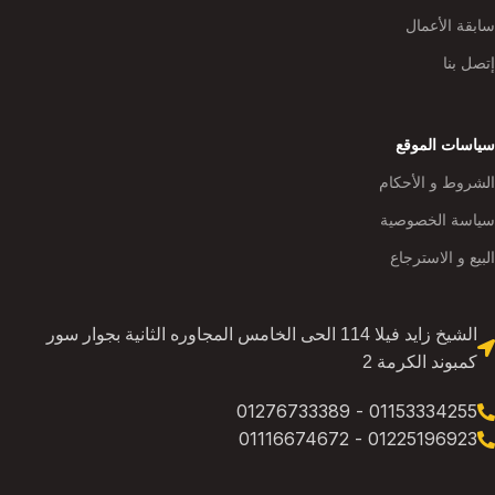
سابقة الأعمال
إتصل بنا
سياسات الموقع
الشروط و الأحكام
سياسة الخصوصية
البيع و الاسترجاع
الشيخ زايد فيلا 114 الحى الخامس المجاوره الثانية بجوار سور
كمبوند الكرمة 2
01153334255 - 01276733389
01225196923 - 01116674672