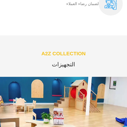
لضمان رضاء العملاء​
A2Z COLLECTION
التجهيزات