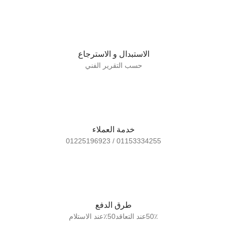
الاستبدال و الاسترجاع
حسب التقرير الفني
خدمة العملاء
01153334255 / 01225196923
طرق الدفع
50٪عند التعاقد50٪عند الاستلام