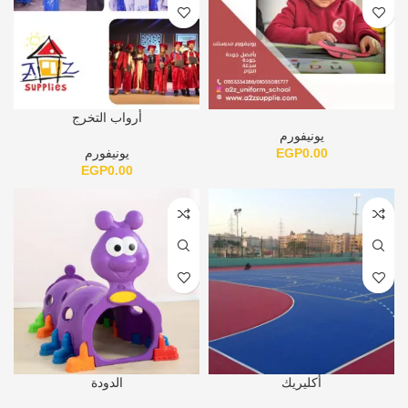
أرواب التخرج
يونيفورم
0.00
EGP
يونيفورم
EGP
0.00
أكليريك
الدودة