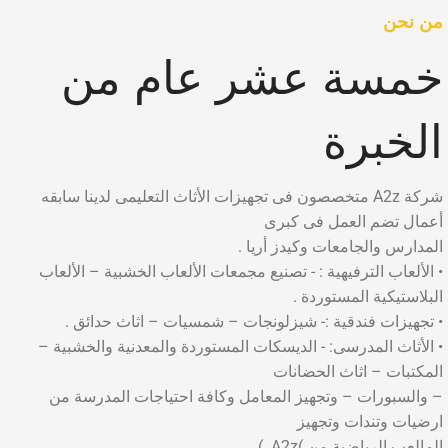
من نحن
خمسة عشر عام من
الخبرة
شركة A2z متخصصون فى تجهيزات الأثاث التعليمى لدينا سابقه
أعمال تضم العمل فى كبرى
المدارس والجامعات وكيدز أريا .
• الألعاب الترفيهية : - تصنيع مجمعات الألعاب الخشبية – الألعاب
البلاستيكية المستوردة .
• تجهيزات فندقية :- شيزلونجات – شمسيات – اثاث حدائق .
• الأثاث المدرسى: - الديسكات المستوردة والمعدنية والخشبية –
المكتبات – اثاث الحضانات
– والسبورات – وتجهيز المعامل وكافة احتياجات المدرسة من
ارضيات وتندات وتجهيز
المالعب الرياضية من )A2z. )