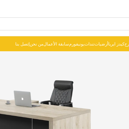
ح
كيدز ايريا
أرضيات
تندات
يونيفورم
سابقة الأعمال
من نحن
إتصل بنا