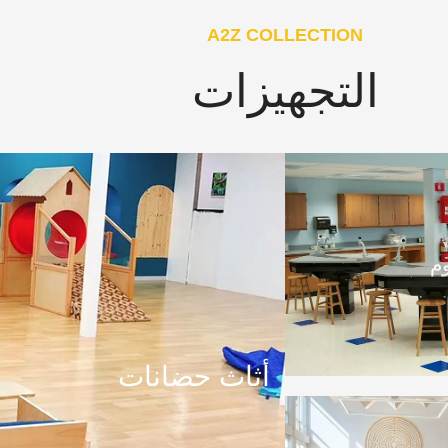
A2Z COLLECTION
التجهيزات
م
أثاث حضانات