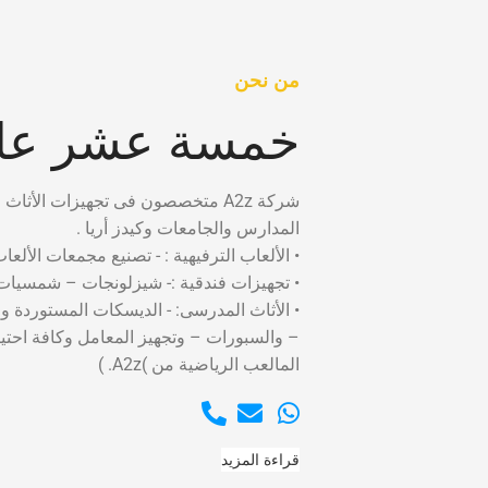
من نحن
خمسة عشر عام
شركة A2z متخصصون فى تجهيزات الأثاث التعليمى لدينا سابقه أعمال تضم العمل فى كبرى
المدارس والجامعات وكيدز أريا .
• الألعاب الترفيهية : - تصنيع مجمعات الألعا
• تجهيزات فندقية :- شيزلونجات – شمسيات 
• الأثاث المدرسى: - الديسكات المستوردة و
– والسبورات – وتجهيز المعامل وكافة احت
المالعب الرياضية من )A2z. )
قراءة المزيد