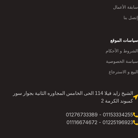
سابقة الأعمال
إتصل بنا
سياسات الموقع
الشروط و الأحكام
سياسة الخصوصية
البيع و الاسترجاع
الشيخ زايد فيلا 114 الحى الخامس المجاوره الثانية بجوار سور
كمبوند الكرمة 2
01153334255 - 01276733389
01225196923 - 01116674672