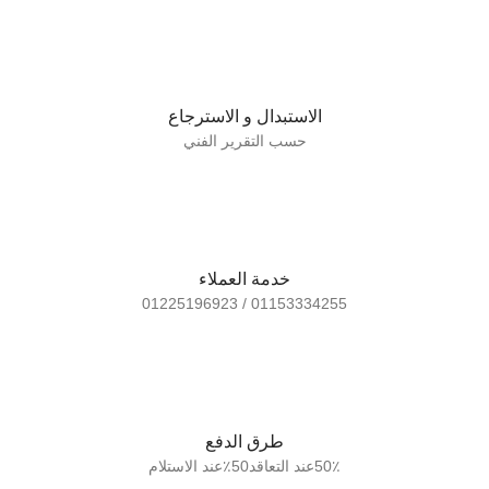
الاستبدال و الاسترجاع
حسب التقرير الفني
خدمة العملاء
01153334255 / 01225196923
طرق الدفع
50٪عند التعاقد50٪عند الاستلام