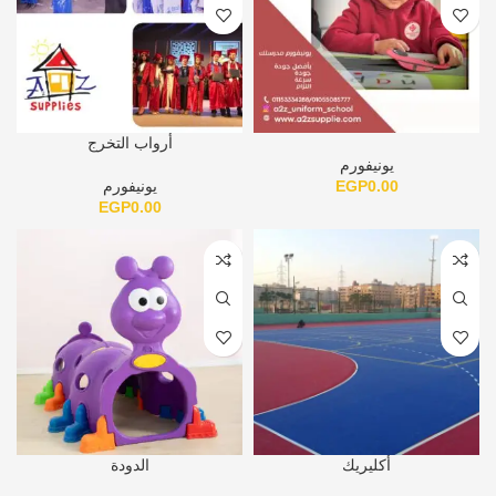
أرواب التخرج
يونيفورم
0.00
EGP
يونيفورم
EGP
0.00
أكليريك
الدودة