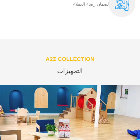
لضمان رضاء العملاء​
A2Z COLLECTION
التجهيزات