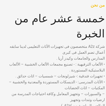
من نحن
خمسة عشر عام من
الخبرة
شركة A2z متخصصون فى تجهيزات الأثاث التعليمى لدينا سابقه
أعمال تضم العمل فى كبرى
المدارس والجامعات وكيدز أريا .
• الألعاب الترفيهية : - تصنيع مجمعات الألعاب الخشبية – الألعاب
البلاستيكية المستوردة .
• تجهيزات فندقية :- شيزلونجات – شمسيات – اثاث حدائق .
• الأثاث المدرسى: - الديسكات المستوردة والمعدنية والخشبية –
المكتبات – اثاث الحضانات
– والسبورات – وتجهيز المعامل وكافة احتياجات المدرسة من
ارضيات وتندات وتجهيز
المالعب الرياضية من )A2z. )