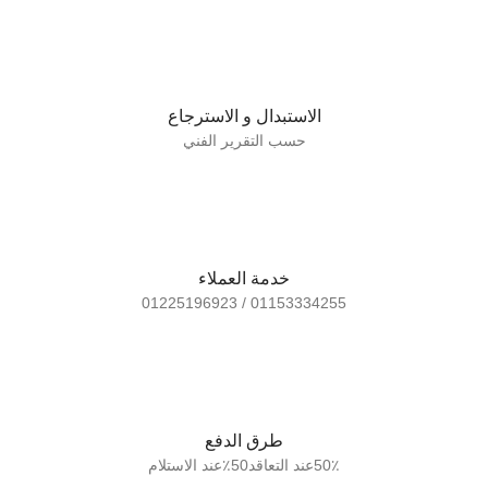
الاستبدال و الاسترجاع
حسب التقرير الفني
خدمة العملاء
01153334255 / 01225196923
طرق الدفع
50٪عند التعاقد50٪عند الاستلام