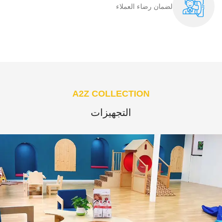
لضمان رضاء العملاء​
A2Z COLLECTION
التجهيزات