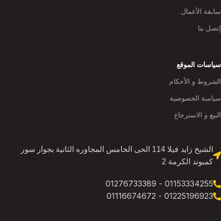
سابقة الأعمال
إتصل بنا
سياسات الموقع
الشروط و الأحكام
سياسة الخصوصية
البيع و الاسترجاع
الشيخ زايد فيلا 114 الحى الخامس المجاوره الثانية بجوار سور
كمبوند الكرمة 2
01153334255 - 01276733389
01225196923 - 01116674672