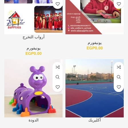
أرواب التخرج
يونيفورم
0.00
EGP
يونيفورم
EGP
0.00
أكليريك
الدودة