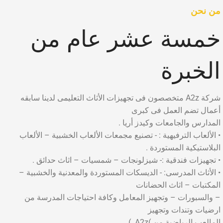
من نحن
خمسة عشر عام من
الخبرة
شركة A2z متخصصون فى تجهيزات الأثاث التعليمى لدينا سابقه
أعمال تضم العمل فى كبرى
المدارس والجامعات وكيدز أريا .
• الألعاب الترفيهية : - تصنيع مجمعات الألعاب الخشبية – الألعاب
البلاستيكية المستوردة .
• تجهيزات فندقية :- شيزلونجات – شمسيات – اثاث حدائق .
• الأثاث المدرسى: - الديسكات المستوردة والمعدنية والخشبية –
المكتبات – اثاث الحضانات
– والسبورات – وتجهيز المعامل وكافة احتياجات المدرسة من
ارضيات وتندات وتجهيز
المالعب الرياضية من )A2z. )