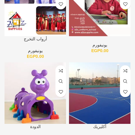
أرواب التخرج
يونيفورم
0.00
EGP
يونيفورم
EGP
0.00
أكليريك
الدودة