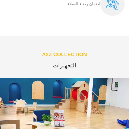
لضمان رضاء العملاء​
A2Z COLLECTION
التجهيزات