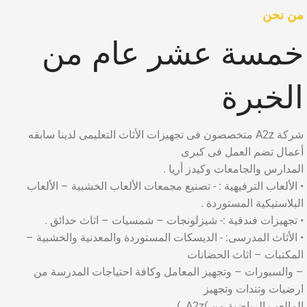
من نحن
خمسة عشر عام من
الخبرة
شركة A2z متخصصون فى تجهيزات الأثاث التعليمى لدينا سابقه
أعمال تضم العمل فى كبرى
المدارس والجامعات وكيدز أريا .
• الألعاب الترفيهية : - تصنيع مجمعات الألعاب الخشبية – الألعاب
البلاستيكية المستوردة .
• تجهيزات فندقية :- شيزلونجات – شمسيات – اثاث حدائق .
• الأثاث المدرسى: - الديسكات المستوردة والمعدنية والخشبية –
المكتبات – اثاث الحضانات
– والسبورات – وتجهيز المعامل وكافة احتياجات المدرسة من
ارضيات وتندات وتجهيز
المالعب الرياضية من )A2z. )