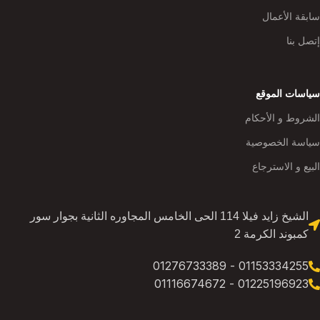
سابقة الأعمال
إتصل بنا
سياسات الموقع
الشروط و الأحكام
سياسة الخصوصية
البيع و الاسترجاع
الشيخ زايد فيلا 114 الحى الخامس المجاوره الثانية بجوار سور
كمبوند الكرمة 2
01153334255 - 01276733389
01225196923 - 01116674672