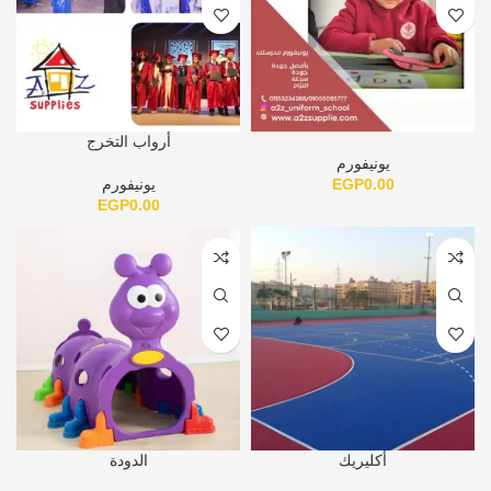
أرواب التخرج
يونيفورم
0.00
EGP
يونيفورم
EGP
0.00
أكليريك
الدودة