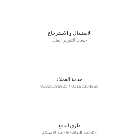
الاستبدال و الاسترجاع
حسب التقرير الفني
خدمة العملاء
01153334255 / 01225196923
طرق الدفع
50٪عند التعاقد50٪عند الاستلام