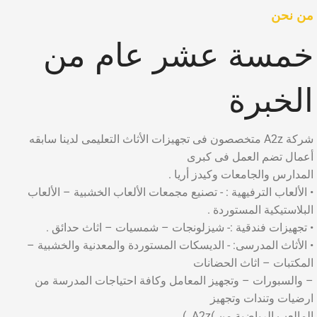
من نحن
خمسة عشر عام من
الخبرة
شركة A2z متخصصون فى تجهيزات الأثاث التعليمى لدينا سابقه
أعمال تضم العمل فى كبرى
المدارس والجامعات وكيدز أريا .
• الألعاب الترفيهية : - تصنيع مجمعات الألعاب الخشبية – الألعاب
البلاستيكية المستوردة .
• تجهيزات فندقية :- شيزلونجات – شمسيات – اثاث حدائق .
• الأثاث المدرسى: - الديسكات المستوردة والمعدنية والخشبية –
المكتبات – اثاث الحضانات
– والسبورات – وتجهيز المعامل وكافة احتياجات المدرسة من
ارضيات وتندات وتجهيز
المالعب الرياضية من )A2z. )