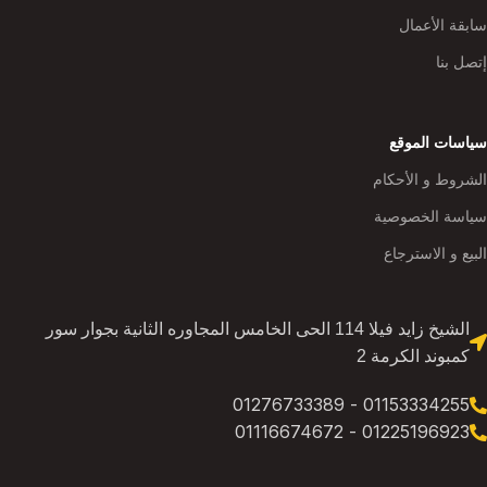
سابقة الأعمال
إتصل بنا
سياسات الموقع
الشروط و الأحكام
سياسة الخصوصية
البيع و الاسترجاع
الشيخ زايد فيلا 114 الحى الخامس المجاوره الثانية بجوار سور
كمبوند الكرمة 2
01153334255 - 01276733389
01225196923 - 01116674672