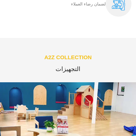
لضمان رضاء العملاء​
A2Z COLLECTION
التجهيزات