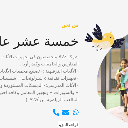
من نحن
خمسة عشر عام
شركة A2z متخصصون فى تجهيزات الأثاث التعليمى لدينا سابقه أعمال تضم العمل فى كبرى
المدارس والجامعات وكيدز أريا .
• الألعاب الترفيهية : - تصنيع مجمعات الألعا
• تجهيزات فندقية :- شيزلونجات – شمسيات 
• الأثاث المدرسى: - الديسكات المستوردة و
– والسبورات – وتجهيز المعامل وكافة احت
المالعب الرياضية من )A2z. )
قراءة المزيد