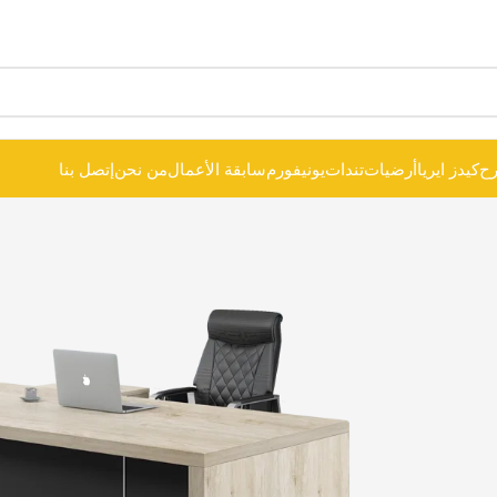
ح
كيدز ايريا
أرضيات
تندات
يونيفورم
سابقة الأعمال
من نحن
إتصل بنا