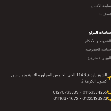
سابقة الأعمال
إتصل بنا
سياسات الموقع
الشروط و الأحكام
سياسة الخصوصية
البيع و الاسترجاع
الشيخ زايد فيلا 114 الحى الخامس المجاوره الثانية بجوار سور
كمبوند الكرمة 2
01153334255 - 01276733389
01225196923 - 01116674672