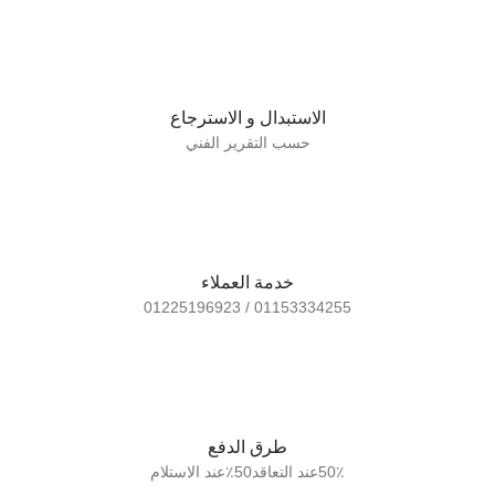
الاستبدال و الاسترجاع
حسب التقرير الفني
خدمة العملاء
01153334255 / 01225196923
طرق الدفع
50٪عند التعاقد50٪عند الاستلام