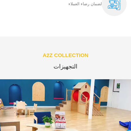
لضمان رضاء العملاء​
A2Z COLLECTION
التجهيزات