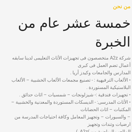
من نحن
خمسة عشر عام من
الخبرة
شركة A2z متخصصون فى تجهيزات الأثاث التعليمى لدينا سابقه
أعمال تضم العمل فى كبرى
المدارس والجامعات وكيدز أريا .
• الألعاب الترفيهية : - تصنيع مجمعات الألعاب الخشبية – الألعاب
البلاستيكية المستوردة .
• تجهيزات فندقية :- شيزلونجات – شمسيات – اثاث حدائق .
• الأثاث المدرسى: - الديسكات المستوردة والمعدنية والخشبية –
المكتبات – اثاث الحضانات
– والسبورات – وتجهيز المعامل وكافة احتياجات المدرسة من
ارضيات وتندات وتجهيز
المالعب الرياضية من )A2z. )