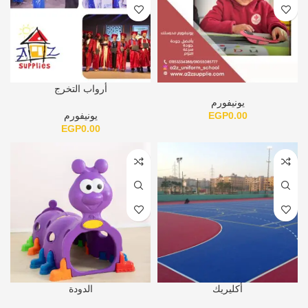
أرواب التخرج
يونيفورم
0.00
EGP
يونيفورم
EGP
0.00
أكليريك
الدودة