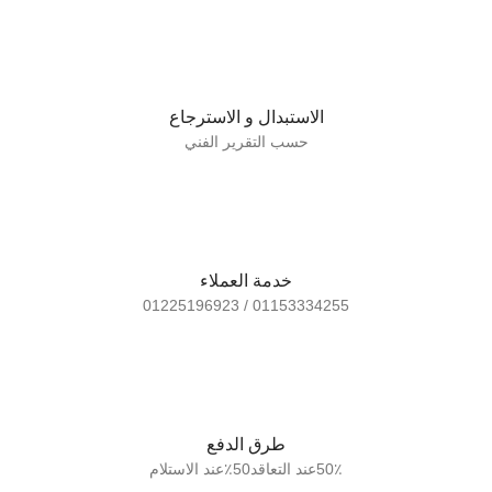
الاستبدال و الاسترجاع
حسب التقرير الفني
خدمة العملاء
01153334255 / 01225196923
طرق الدفع
50٪عند التعاقد50٪عند الاستلام