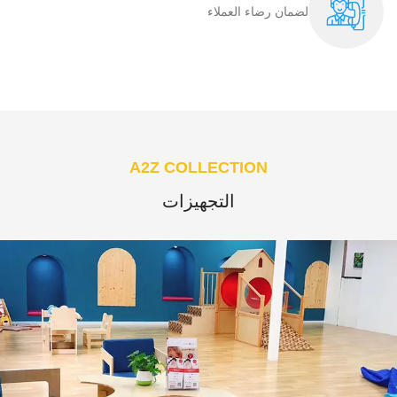
لضمان رضاء العملاء​
A2Z COLLECTION
التجهيزات