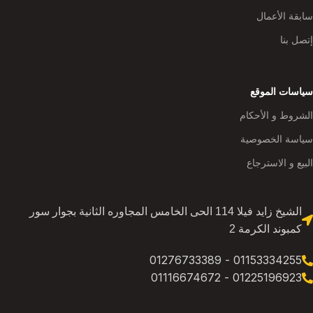
سابقة الأعمال
إتصل بنا
سياسات الموقع
الشروط و الأحكام
سياسة الخصوصية
البيع و الاسترجاع
الشيخ زايد فيلا 114 الحى الخامس المجاوره الثانية بجوار سور
كمبوند الكرمة 2
01153334255 - 01276733389
01225196923 - 01116674672