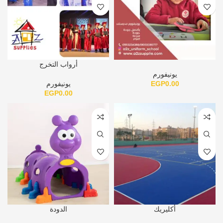
أرواب التخرج
يونيفورم
0.00
EGP
يونيفورم
EGP
0.00
أكليريك
الدودة