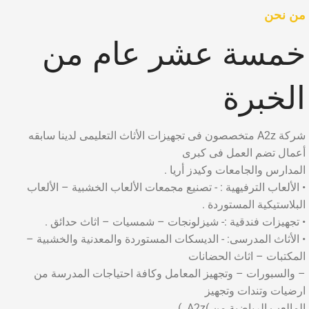
من نحن
خمسة عشر عام من
الخبرة
شركة A2z متخصصون فى تجهيزات الأثاث التعليمى لدينا سابقه
أعمال تضم العمل فى كبرى
المدارس والجامعات وكيدز أريا .
• الألعاب الترفيهية : - تصنيع مجمعات الألعاب الخشبية – الألعاب
البلاستيكية المستوردة .
• تجهيزات فندقية :- شيزلونجات – شمسيات – اثاث حدائق .
• الأثاث المدرسى: - الديسكات المستوردة والمعدنية والخشبية –
المكتبات – اثاث الحضانات
– والسبورات – وتجهيز المعامل وكافة احتياجات المدرسة من
ارضيات وتندات وتجهيز
المالعب الرياضية من )A2z. )