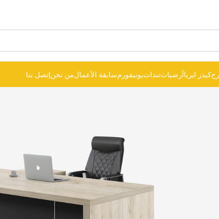
ح
كيدز ايريا
أرضيات
تندات
يونيفورم
سابقة الأعمال
من نحن
إتصل بنا