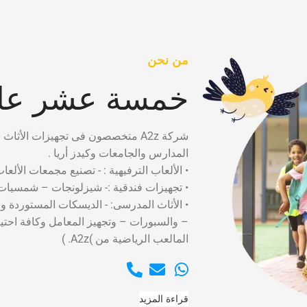
من نحن
خمسة عشر عام
شركة A2z متخصصون فى تجهيزات الأثاث التعليمى لدينا سابقه أعمال تضم العمل فى كبرى
المدارس والجامعات وكيدز أريا .
• الألعاب الترفيهية : - تصنيع مجمعات الألعا
• تجهيزات فندقية :- شيزلونجات – شمسيات 
• الأثاث المدرسى: - الديسكات المستوردة و
– والسبورات – وتجهيز المعامل وكافة احت
المالعب الرياضية من )A2z. )
قراءة المزيد