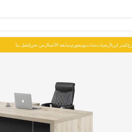
ح
كيدز ايريا
أرضيات
تندات
يونيفورم
سابقة الأعمال
من نحن
إتصل بنا