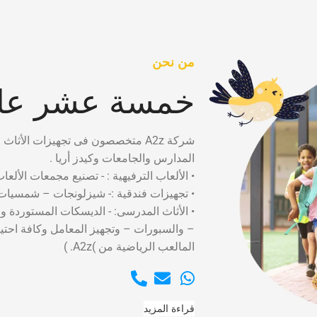
من نحن
خمسة عشر عام
شركة A2z متخصصون فى تجهيزات الأثاث التعليمى لدينا سابقه أعمال تضم العمل فى كبرى
المدارس والجامعات وكيدز أريا .
• الألعاب الترفيهية : - تصنيع مجمعات الألعا
• تجهيزات فندقية :- شيزلونجات – شمسيات 
• الأثاث المدرسى: - الديسكات المستوردة و
– والسبورات – وتجهيز المعامل وكافة احت
المالعب الرياضية من )A2z. )
قراءة المزيد