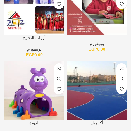
أرواب التخرج
يونيفورم
0.00
EGP
يونيفورم
EGP
0.00
أكليريك
الدودة