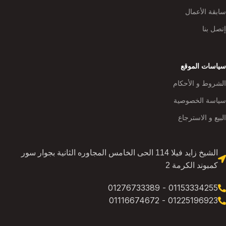
سابقة الأعمال
إتصل بنا
سياسات الموقع
الشروط و الأحكام
سياسة الخصوصية
البيع و الاسترجاع
الشيخ زايد فيلا 114 الحى الخامس المجاوره الثانية بجوار سور
كمبوند الكرمة 2
01153334255 - 01276733389
01225196923 - 01116674672