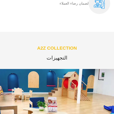
لضمان رضاء العملاء​
A2Z COLLECTION
التجهيزات