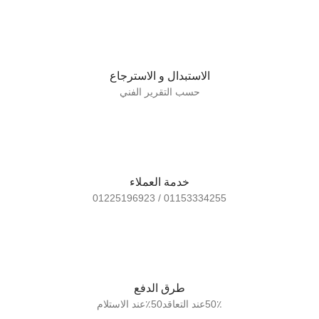
الاستبدال و الاسترجاع
حسب التقرير الفني
خدمة العملاء
01153334255 / 01225196923
طرق الدفع
50٪عند التعاقد50٪عند الاستلام