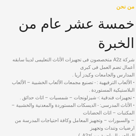
من نحن
خمسة عشر عام من
الخبرة
شركة A2z متخصصون فى تجهيزات الأثاث التعليمى لدينا سابقه
أعمال تضم العمل فى كبرى
المدارس والجامعات وكيدز أريا .
• الألعاب الترفيهية : - تصنيع مجمعات الألعاب الخشبية – الألعاب
البلاستيكية المستوردة .
• تجهيزات فندقية :- شيزلونجات – شمسيات – اثاث حدائق .
• الأثاث المدرسى: - الديسكات المستوردة والمعدنية والخشبية –
المكتبات – اثاث الحضانات
– والسبورات – وتجهيز المعامل وكافة احتياجات المدرسة من
ارضيات وتندات وتجهيز
المالعب الرياضية من )A2z. )