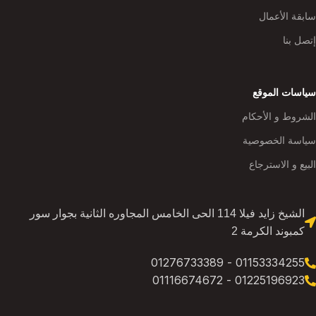
سابقة الأعمال
إتصل بنا
سياسات الموقع
الشروط و الأحكام
سياسة الخصوصية
البيع و الاسترجاع
الشيخ زايد فيلا 114 الحى الخامس المجاوره الثانية بجوار سور
كمبوند الكرمة 2
01153334255 - 01276733389
01225196923 - 01116674672