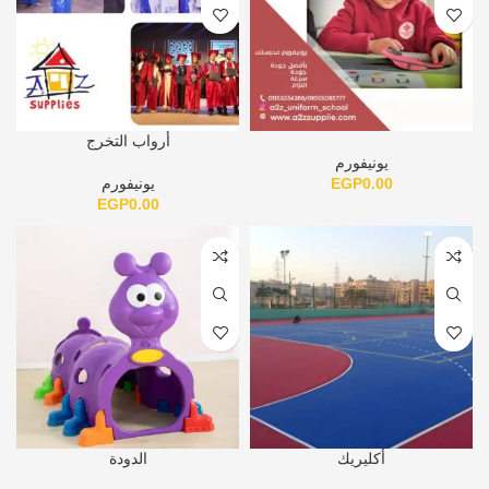
أرواب التخرج
يونيفورم
0.00
EGP
يونيفورم
EGP
0.00
أكليريك
الدودة