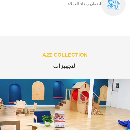
لضمان رضاء العملاء​
A2Z COLLECTION
التجهيزات