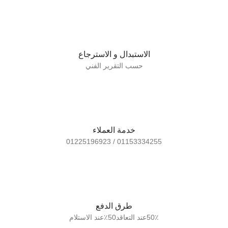
الاستبدال و الاسترجاع
حسب التقرير الفني
خدمة العملاء
01153334255 / 01225196923
طرق الدفع
50٪عند التعاقد50٪عند الاستلام