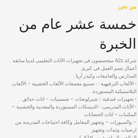
من نحن
خمسة عشر عام من
الخبرة
شركة A2z متخصصون فى تجهيزات الأثاث التعليمى لدينا سابقه
أعمال تضم العمل فى كبرى
المدارس والجامعات وكيدز أريا .
• الألعاب الترفيهية : - تصنيع مجمعات الألعاب الخشبية – الألعاب
البلاستيكية المستوردة .
• تجهيزات فندقية :- شيزلونجات – شمسيات – اثاث حدائق .
• الأثاث المدرسى: - الديسكات المستوردة والمعدنية والخشبية –
المكتبات – اثاث الحضانات
– والسبورات – وتجهيز المعامل وكافة احتياجات المدرسة من
ارضيات وتندات وتجهيز
المالعب الرياضية من )A2z. )