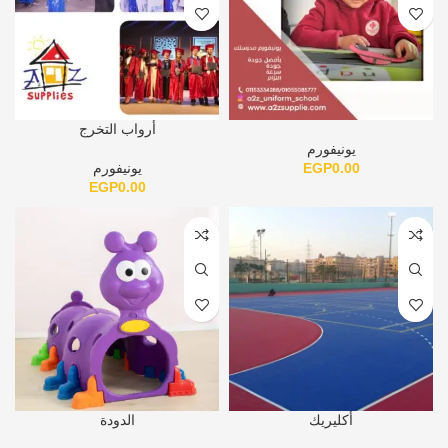
أرواب التخرج
يونيفورم
0.00
EGP
يونيفورم
EGP
0.00
أكليريك
الدودة