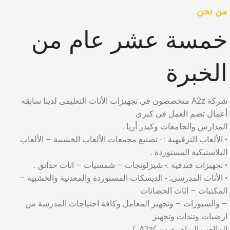
من نحن
خمسة عشر عام من
الخبرة
شركة A2z متخصصون فى تجهيزات الأثاث التعليمى لدينا سابقه
أعمال تضم العمل فى كبرى
المدارس والجامعات وكيدز أريا .
• الألعاب الترفيهية : - تصنيع مجمعات الألعاب الخشبية – الألعاب
البلاستيكية المستوردة .
• تجهيزات فندقية :- شيزلونجات – شمسيات – اثاث حدائق .
• الأثاث المدرسى: - الديسكات المستوردة والمعدنية والخشبية –
المكتبات – اثاث الحضانات
– والسبورات – وتجهيز المعامل وكافة احتياجات المدرسة من
ارضيات وتندات وتجهيز
المالعب الرياضية من )A2z. )