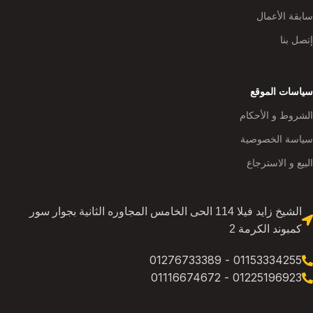
سابقة الأعمال
إتصل بنا
سياسات الموقع
الشروط و الأحكام
سياسة الخصوصية
البيع و الاسترجاع
الشيخ زايد فيلا 114 الحى الخامس المجاوره الثانية بجوار سور
كمبوند الكرمة 2
01153334255 - 01276733389
01225196923 - 01116674672