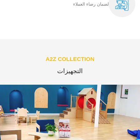
لضمان رضاء العملاء​
A2Z COLLECTION
التجهيزات