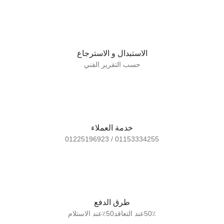
الاستبدال و الاسترجاع
حسب التقرير الفني
خدمة العملاء
01153334255 / 01225196923
طرق الدفع
50٪عند التعاقد50٪عند الاستلام