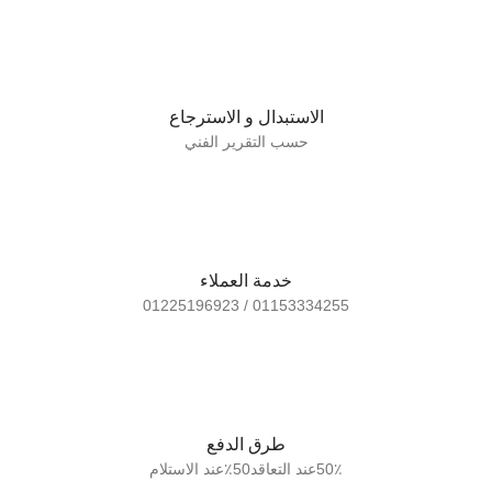
الاستبدال و الاسترجاع
حسب التقرير الفني
خدمة العملاء
01153334255 / 01225196923
طرق الدفع
50٪عند التعاقد50٪عند الاستلام