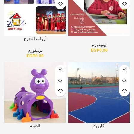
أرواب التخرج
يونيفورم
0.00
EGP
يونيفورم
EGP
0.00
أكليريك
الدودة