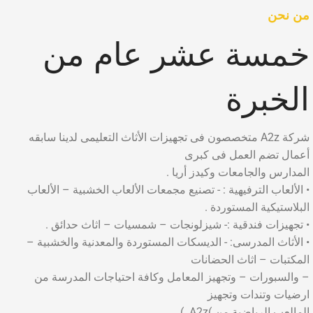
من نحن
خمسة عشر عام من
الخبرة
شركة A2z متخصصون فى تجهيزات الأثاث التعليمى لدينا سابقه
أعمال تضم العمل فى كبرى
المدارس والجامعات وكيدز أريا .
• الألعاب الترفيهية : - تصنيع مجمعات الألعاب الخشبية – الألعاب
البلاستيكية المستوردة .
• تجهيزات فندقية :- شيزلونجات – شمسيات – اثاث حدائق .
• الأثاث المدرسى: - الديسكات المستوردة والمعدنية والخشبية –
المكتبات – اثاث الحضانات
– والسبورات – وتجهيز المعامل وكافة احتياجات المدرسة من
ارضيات وتندات وتجهيز
المالعب الرياضية من )A2z. )