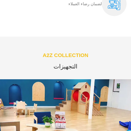
لضمان رضاء العملاء​
A2Z COLLECTION
التجهيزات