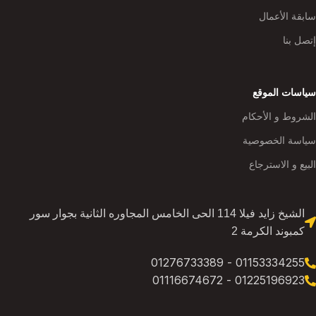
سابقة الأعمال
إتصل بنا
سياسات الموقع
الشروط و الأحكام
سياسة الخصوصية
البيع و الاسترجاع
الشيخ زايد فيلا 114 الحى الخامس المجاوره الثانية بجوار سور
كمبوند الكرمة 2
01153334255 - 01276733389
01225196923 - 01116674672