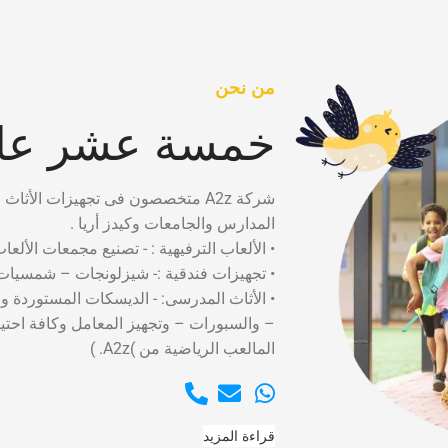
من نحن
خمسة عشر عام
شركة A2z متخصصون فى تجهيزات الأثاث التعليمى لدينا سابقه أعمال تضم العمل فى كبرى
المدارس والجامعات وكيدز أريا .
• الألعاب الترفيهية : - تصنيع مجمعات الألعا
• تجهيزات فندقية :- شيزلونجات – شمسيات 
• الأثاث المدرسى: - الديسكات المستوردة و
– والسبورات – وتجهيز المعامل وكافة احت
المالعب الرياضية من )A2z. )
قراءة المزيد