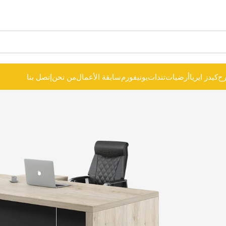
ح
كيدز ايريا
أرضيات
تندات
يونيفورم
سابقة الأعمال
من نحن
إتصل بنا