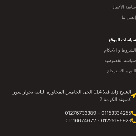
سابقة الأعمال
إتصل بنا
سياسات الموقع
الشروط و الأحكام
سياسة الخصوصية
البيع و الاسترجاع
الشيخ زايد فيلا 114 الحى الخامس المجاوره الثانية بجوار سور
كمبوند الكرمة 2
01153334255 - 01276733389
01225196923 - 01116674672