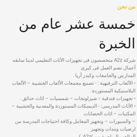
من نحن
خمسة عشر عام من
الخبرة
شركة A2z متخصصون فى تجهيزات الأثاث التعليمى لدينا سابقه
أعمال تضم العمل فى كبرى
المدارس والجامعات وكيدز أريا .
• الألعاب الترفيهية : - تصنيع مجمعات الألعاب الخشبية – الألعاب
البلاستيكية المستوردة .
• تجهيزات فندقية :- شيزلونجات – شمسيات – اثاث حدائق .
• الأثاث المدرسى: - الديسكات المستوردة والمعدنية والخشبية –
المكتبات – اثاث الحضانات
– والسبورات – وتجهيز المعامل وكافة احتياجات المدرسة من
ارضيات وتندات وتجهيز
المالعب الرياضية من )A2z. )