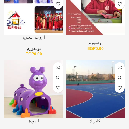
أرواب التخرج
يونيفورم
0.00
EGP
يونيفورم
EGP
0.00
أكليريك
الدودة