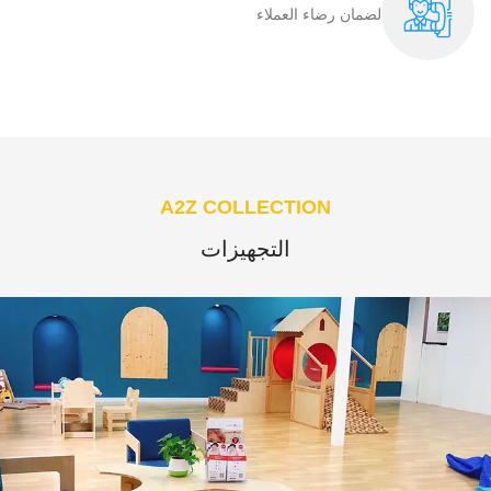
لضمان رضاء العملاء​
A2Z COLLECTION
التجهيزات