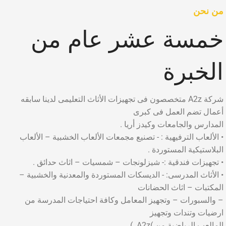
من نحن
خمسة عشر عام من
الخبرة
شركة A2z متخصصون فى تجهيزات الأثاث التعليمى لدينا سابقه
أعمال تضم العمل فى كبرى
المدارس والجامعات وكيدز أريا .
• الألعاب الترفيهية : - تصنيع مجمعات الألعاب الخشبية – الألعاب
البلاستيكية المستوردة .
• تجهيزات فندقية :- شيزلونجات – شمسيات – اثاث حدائق .
• الأثاث المدرسى: - الديسكات المستوردة والمعدنية والخشبية –
المكتبات – اثاث الحضانات
– والسبورات – وتجهيز المعامل وكافة احتياجات المدرسة من
ارضيات وتندات وتجهيز
المالعب الرياضية من )A2z. )