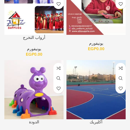
أرواب التخرج
يونيفورم
0.00
EGP
يونيفورم
EGP
0.00
أكليريك
الدودة