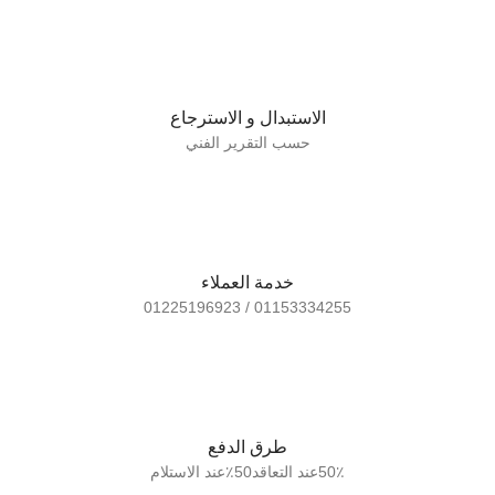
الاستبدال و الاسترجاع
حسب التقرير الفني
خدمة العملاء
01153334255 / 01225196923
طرق الدفع
50٪عند التعاقد50٪عند الاستلام