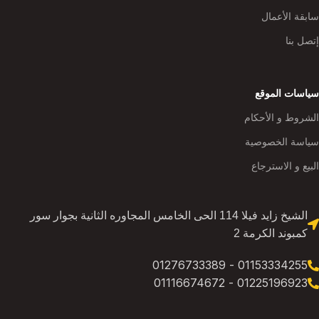
سابقة الأعمال
إتصل بنا
سياسات الموقع
الشروط و الأحكام
سياسة الخصوصية
البيع و الاسترجاع
الشيخ زايد فيلا 114 الحى الخامس المجاوره الثانية بجوار سور
كمبوند الكرمة 2
01153334255 - 01276733389
01225196923 - 01116674672