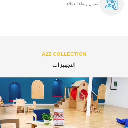
لضمان رضاء العملاء​
A2Z COLLECTION
التجهيزات