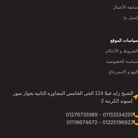
سابقة الأعمال
إتصل بنا
سياسات الموقع
الشروط و الأحكام
سياسة الخصوصية
البيع و الاسترجاع
الشيخ زايد فيلا 114 الحى الخامس المجاوره الثانية بجوار سور
كمبوند الكرمة 2
01153334255 - 01276733389
01225196923 - 01116674672