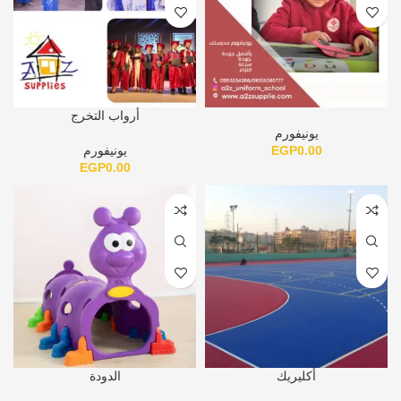
أرواب التخرج
يونيفورم
0.00
EGP
يونيفورم
EGP
0.00
أكليريك
الدودة