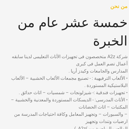
من نحن
خمسة عشر عام من
الخبرة
شركة A2z متخصصون فى تجهيزات الأثاث التعليمى لدينا سابقه
أعمال تضم العمل فى كبرى
المدارس والجامعات وكيدز أريا .
• الألعاب الترفيهية : - تصنيع مجمعات الألعاب الخشبية – الألعاب
البلاستيكية المستوردة .
• تجهيزات فندقية :- شيزلونجات – شمسيات – اثاث حدائق .
• الأثاث المدرسى: - الديسكات المستوردة والمعدنية والخشبية –
المكتبات – اثاث الحضانات
– والسبورات – وتجهيز المعامل وكافة احتياجات المدرسة من
ارضيات وتندات وتجهيز
المالعب الرياضية من )A2z. )