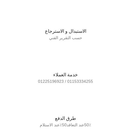
الاستبدال و الاسترجاع
حسب التقرير الفني
خدمة العملاء
01153334255 / 01225196923
طرق الدفع
50٪عند التعاقد50٪عند الاستلام