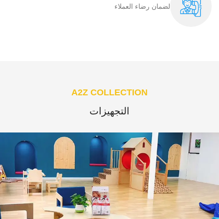
لضمان رضاء العملاء​
A2Z COLLECTION
التجهيزات